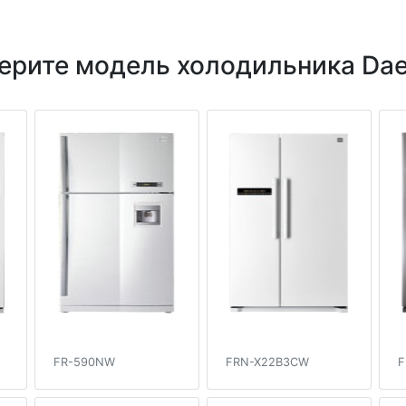
ерите модель холодильника Da
FR-590NW
FRN-X22B3CW
F