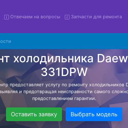
Отвечаем на вопросы
Запчасти для ремонта
монт холодильников Daewoo
331DPW с вывозом
ости
льников с вывозом - чтобы клиент не тратил свое вре
ьерской службы, наш мастер сам заберет холодильни
везет в сервисный центр. Ремонт холодильника Daew
ся внутри сервисного центра, тем самым Вам не пред
 закончит с ремонтом. Перед тем как холодильная техн
ывается конечная стоимость работ и в дальнейшем фик
бесплатных услуг от компании - Доставка холодильник
специалиста, консультирование и диагностика.
Оставить заявку
Выбрать модель