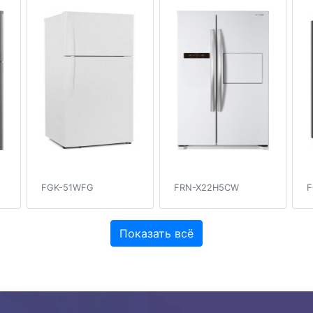
FGK-51WFG
FRN-X22H5CW
F
Показать всё