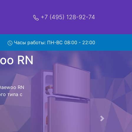
+7 (495) 128-92-74
 RN
Часы работы: ПН-ВС 08:00 - 22:00
мя и деньги на
к Daewoo RN
oo RN 331DPW
стоит ожидать
ика сдается,
сируется.
ов , выезд
Следующая