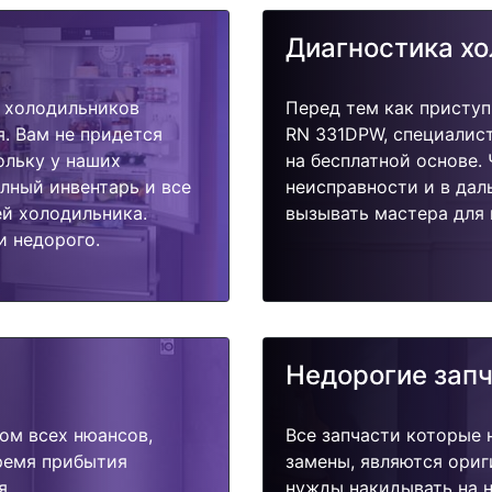
Диагностика х
 холодильников
Перед тем как присту
. Вам не придется
RN 331DPW, специалист
ольку у наших
на бесплатной основе.
олный инвентарь и все
неисправности и в дал
й холодильника.
вызывать мастера для 
и недорого.
Недорогие зап
ом всех нюансов,
Все запчасти которые 
время прибытия
замены, являются ориг
я.
нужды накидывать на н