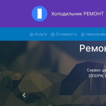
Холодильник РЕМОНТ
Ре
(current)
Услуги
Стоимость
Неисправн
Ремонт холоди
поиски кур
331DPW и от
осуществляет
мастера как
согласов
Перечень 
Предыдущая