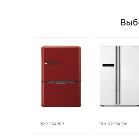
Выб
BMR-154RPR
FRN-X22B4CW