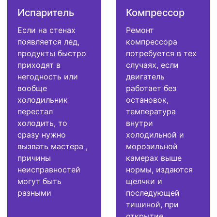
Испаритель
Компрессор
Если на стенах
Ремонт
появляется лед,
компрессора
продукты быстро
потребуется в тех
приходят в
случаях, если
негодность или
двигатель
вообще
работает без
холодильник
остановок,
перестал
температура
холодить, то
внутри
сразу нужно
холодильной и
вызвать мастера ,
морозильной
причины
камерах выше
неисправностей
нормы, издаются
могут быть
щелчки и
разными
последующей
тишиной, при
открытие