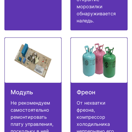
морозилки
обнаруживается
наледь.
Модуль
Фреон
Не рекомендуем
От нехватки
самостоятельно
фреона,
ремонтировать
компрессор
плату управления,
холодильника
поскольку в ней
непрерывно его