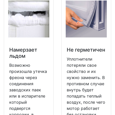
Намерзает
Не герметичен
льдом
Уплотнители
Возможно
потеряли свое
произошла утечка
свойство и их
фреона через
нужно заменить. В
соединения
противном случае
заводских паек
внутрь будет
или в испарителе
попадать теплый
который
воздух, после чего
подвергся
мотор работает
коррозии, в
без остановки.