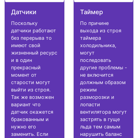
Датчики
Таймер
Поскольку
По причине
датчики работают
выхода из строя
без перерыва то
таймера
имеют свой
холодильника,
жизненный ресурс
могут
и в один
последовать
прекрасный
другие проблемы -
момент от
не включится
старости могут
должным образом
выйти из строя.
режим
Так же возможен
разморозки и
вариант что
лопасти
датчик окажется
вентилятора могут
бракованным и
застрять в гуще
нужно его
льда тем самым
заменить. Если
нарушить баланс