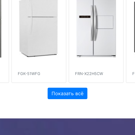
FGK-51WFG
FRN-X22H5CW
F
Показать всё