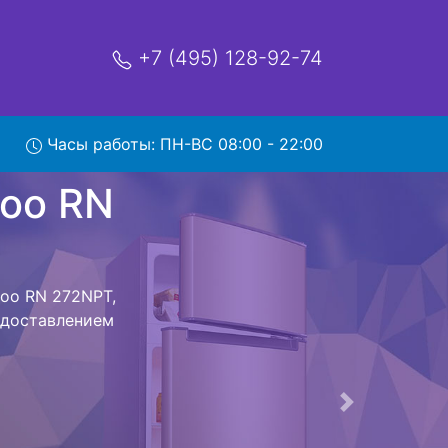
+7 (495) 128-92-74
 RN
Часы работы: ПН-ВС 08:00 - 22:00
мя и деньги на
к Daewoo RN
oo RN 272NPT
стоит ожидать
ика сдается,
сируется.
ов , выезд
Следующая