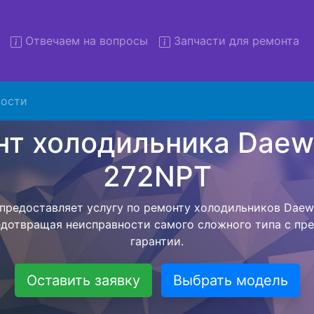
Отвечаем на вопросы
Запчасти для ремонта
монт холодильников Daewoo
272NPT с вывозом
ости
льников с вывозом - чтобы клиент не тратил свое вре
ьерской службы, наш мастер сам заберет холодильни
везет в сервисный центр. Ремонт холодильника Daew
ся внутри сервисного центра, тем самым Вам не пред
 закончит с ремонтом. Перед тем как холодильная техн
ывается конечная стоимость работ и в дальнейшем фик
бесплатных услуг от компании - Доставка холодильник
специалиста, консультирование и диагностика.
Оставить заявку
Выбрать модель