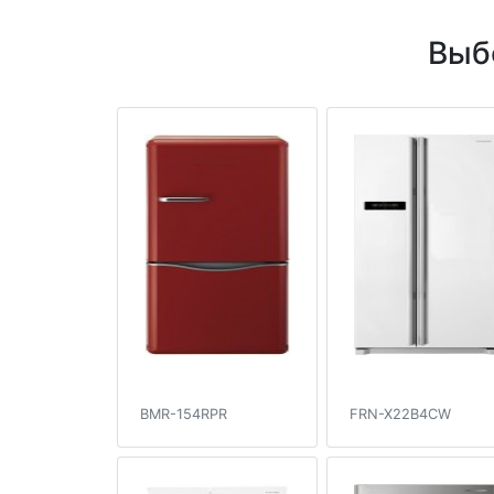
Выб
BMR-154RPR
FRN-X22B4CW