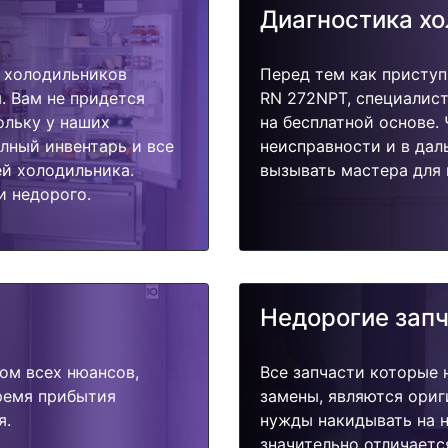
Диагностика х
 холодильников
Перед тем как присту
. Вам не придется
RN 272NPT, специалист
ольку у наших
на бесплатной основе.
олный инвентарь и все
неисправности и в дал
й холодильника.
вызывать мастера для 
и недорого.
Недорогие зап
ом всех нюансов,
Все запчасти которые 
время прибытия
замены, являются ориг
я.
нужды накидывать на н
значительно отличаетс