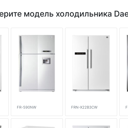
ерите модель холодильника Da
FR-590NW
FRN-X22B3CW
F