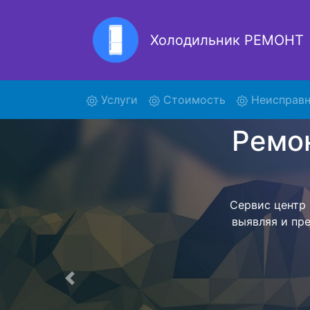
Холодильник РЕМОНТ
Ре
(current)
Услуги
Стоимость
Неисправн
Ремонт холоди
поиски кур
272NPT и от
осуществляет
мастера как
согласов
Перечень 
Предыдущая