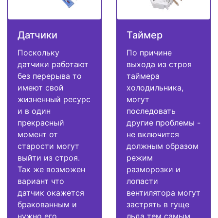
Датчики
Таймер
Поскольку
По причине
датчики работают
выхода из строя
без перерыва то
таймера
имеют свой
холодильника,
жизненный ресурс
могут
и в один
последовать
прекрасный
другие проблемы -
момент от
не включится
старости могут
должным образом
выйти из строя.
режим
Так же возможен
разморозки и
вариант что
лопасти
датчик окажется
вентилятора могут
бракованным и
застрять в гуще
нужно его
льда тем самым