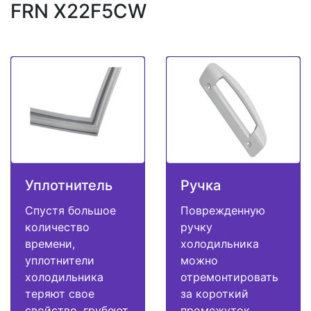
FRN X22F5CW
Уплотнитель
Ручка
Спустя большое
Поврежденную
количество
ручку
времени,
холодильника
уплотнители
можно
холодильника
отремонтировать
теряют свое
за короткий
свойство, грубеют
промежуток