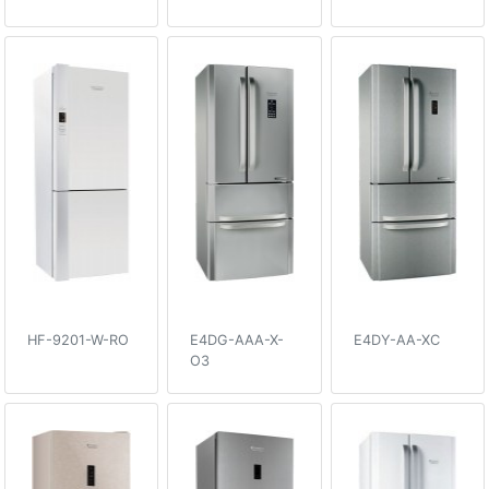
HF-9201-W-RO
E4DG-AAA-X-
E4DY-AA-XC
O3