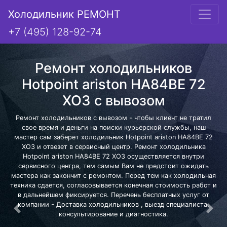
Холодильник РЕМОНТ
+7 (495) 128-92-74
Ремонт холодильников
Hotpoint ariston HA84BE 72
XO3 с вывозом
Ремонт холодильников с вывозом - чтобы клиент не тратил
свое время и деньги на поиски курьерской службы, наш
мастер сам заберет холодильник Hotpoint ariston HA84BE 72
XO3 и отвезет в сервисный центр. Ремонт холодильника
Hotpoint ariston HA84BE 72 XO3 осуществляется внутри
сервисного центра, тем самым Вам не предстоит ожидать
мастера как закончит с ремонтом. Перед тем как холодильная
техника сдается, согласовывается конечная стоимость работ и
в дальнейшем фиксируется. Перечень бесплатных услуг от
компании - Доставка холодильников , выезд специалиста,
Предыдущая
Сле
консультирование и диагностика.