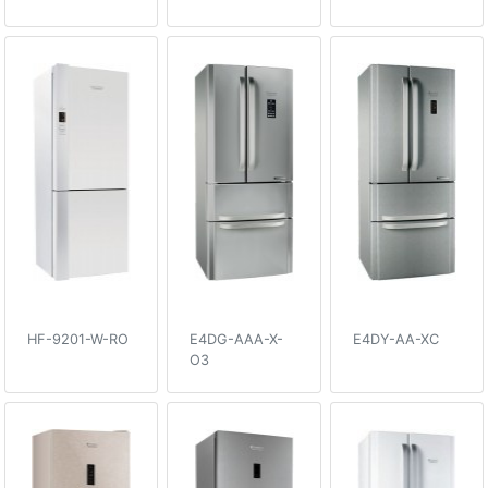
HF-9201-W-RO
E4DG-AAA-X-
E4DY-AA-XC
O3