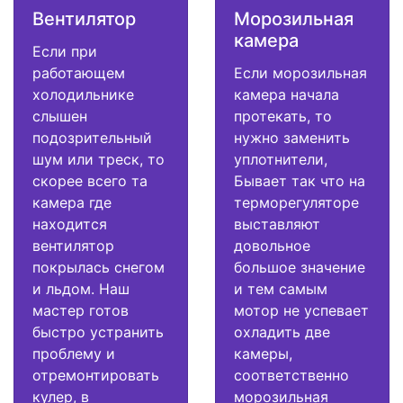
Вентилятор
Морозильная
камера
Если при
работающем
Если морозильная
холодильнике
камера начала
слышен
протекать, то
подозрительный
нужно заменить
шум или треск, то
уплотнители,
скорее всего та
Бывает так что на
камера где
терморегуляторе
находится
выставляют
вентилятор
довольное
покрылась снегом
большое значение
и льдом. Наш
и тем самым
мастер готов
мотор не успевает
быстро устранить
охладить две
проблему и
камеры,
отремонтировать
соответственно
кулер, в
морозильная