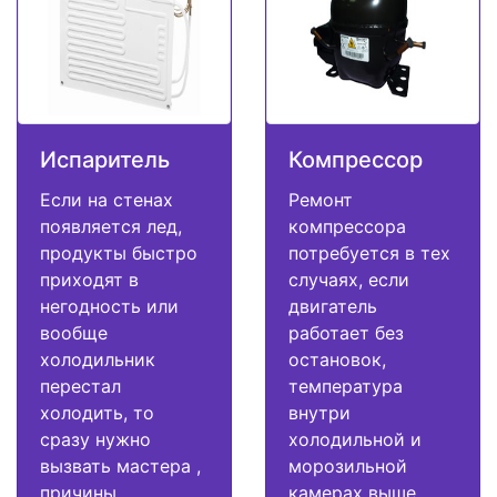
Испаритель
Компрессор
Если на стенах
Ремонт
появляется лед,
компрессора
продукты быстро
потребуется в тех
приходят в
случаях, если
негодность или
двигатель
вообще
работает без
холодильник
остановок,
перестал
температура
холодить, то
внутри
сразу нужно
холодильной и
вызвать мастера ,
морозильной
причины
камерах выше