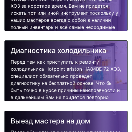
XO3 за короткое время. Вам не придется
искать тот или иной инструмент поскольку у
наших мастеров всегда с собой в наличии
полный инвентарь и все самые неоходимые
запчасти для Вашей холодильника.
Отремонтируем быстро, качественно и
недорого.
Диагностика холодильника
Перед тем как приступить к ремонту
холодильника Hotpoint ariston HA84BE 72 XO3,
специалист обязательно проведет
диагностику на бесплатной основе. Что бы
быть точно в курсе причины неисправности и
в дальнейшем Вам не придется повторно
вызывать мастера для поиска других
поломок.
Выезд мастера на дом