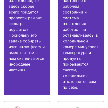
охлаждения, то
постоянно в
здесь скорее
рабочем
всего придется
состоянии и
провести ремонт
система
фильтра-
охлаждения
осушителя.
работает не
Поскольку его
останавливаясь, в
задача собирать
холодильной
излишнюю флагу и
камере минусовая
вместе с тем в
температура и
нем скапливаются
продукты
инородные
покрываются
частицы.
снегом,
холодильник
отключается сам
по себе.