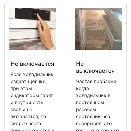
Не включается
Не
выключается
Если холодильник
издает щелчки,
Частая проблема
при этом
когда
индикаторы горят
холодильник в
и внутри есть
постоянном
свет и не
рабочем
включается, то
состоянии без
скорее всего
перерывов, это
причина кроется в
говорит о том что