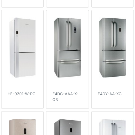
HF-9201-W-RO
E4DG-AAA-X-
E4DY-AA-XC
O3