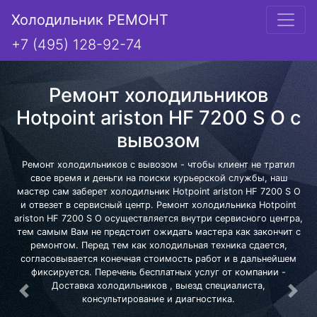
Холодильник РЕМОНТ
+7 (495) 128-92-74
Ремонт холодильников
Hotpoint ariston HF 7200 S O с
вывозом
Ремонт холодильников с вывозом - чтобы клиент не тратил
свое время и деньги на поиски курьерской службы, наш
мастер сам заберет холодильник Hotpoint ariston HF 7200 S O
и отвезет в сервисный центр. Ремонт холодильника Hotpoint
ariston HF 7200 S O осуществляется внутри сервисного центра,
тем самым Вам не предстоит ожидать мастера как закончит с
ремонтом. Перед тем как холодильная техника сдается,
согласовывается конечная стоимость работ и в дальнейшем
фиксируется. Перечень бесплатных услуг от компании -
Доставка холодильников , выезд специалиста,
Предыдущая
Сле
консультирование и диагностика.