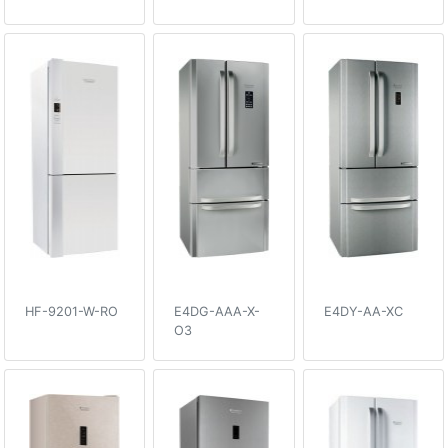
HF-9201-W-RO
E4DG-AAA-X-
E4DY-AA-XC
O3