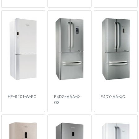
HF-9201-W-RO
E4DG-AAA-X-
E4DY-AA-XC
O3