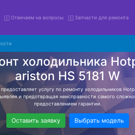
Отвечаем на вопросы
Запчасти для ремонта
 холодильников Hotpoint ari
5181 W с вывозом
ости
льников с вывозом - чтобы клиент не тратил свое вре
рской службы, наш мастер сам заберет холодильник Hot
отвезет в сервисный центр. Ремонт холодильника Hotpoi
ествляется внутри сервисного центра, тем самым Вам 
тера как закончит с ремонтом. Перед тем как холодил
асовывается конечная стоимость работ и в дальнейше
бесплатных услуг от компании - Доставка холодильник
специалиста, консультирование и диагностика.
Оставить заявку
Выбрать модель