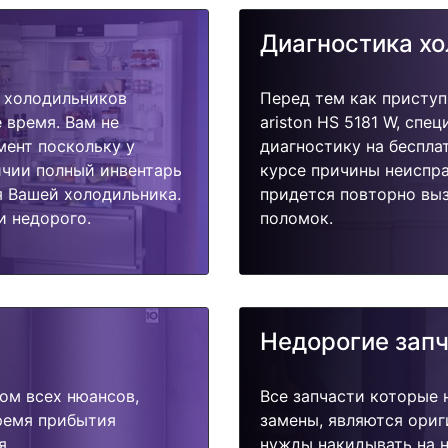
Диагностика х
 холодильников
Перед тем как приступ
е время. Вам не
ariston HS 5181 W, спе
мент поскольку у
диагностику на беспла
ичии полный инвентарь
курсе причины неиспра
я Вашей холодильника.
придется повторно выз
и недорого.
поломок.
Недорогие зап
ом всех нюансов,
Все запчасти которые 
время прибытия
замены, являются ориг
я.
нужды накидывать на н