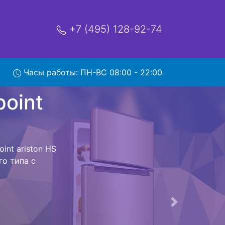
+7 (495) 128-92-74
ston HS
Часы работы: ПН-ВС 08:00 - 22:00
мя и деньги на
point ariston
nt ariston HS
не предстоит
ьная техника
м фиксируется.
ов , выезд
Следующая