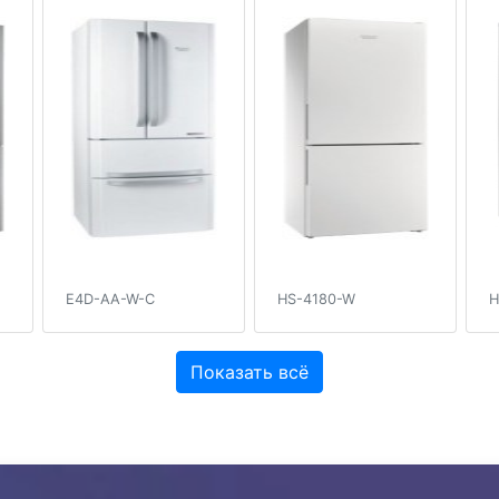
E4D-AA-W-C
HS-4180-W
H
Показать всё