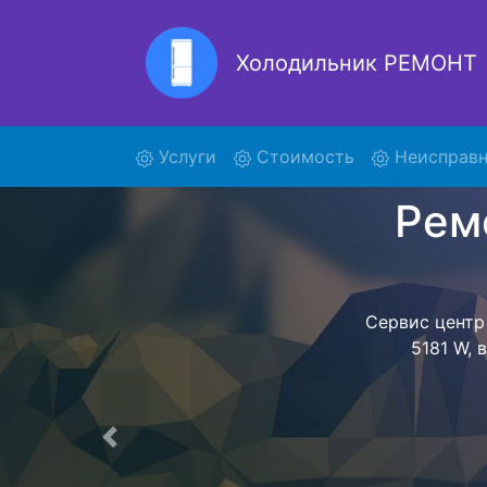
Холодильник РЕМОНТ
Ремонт
(current)
Услуги
Стоимость
Неисправн
Ремонт холоди
поиски курье
HS 5181 W и 
5181 W осущ
ожидать мас
сдается, согл
Перечень 
Предыдущая