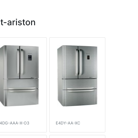
-ariston
4DG-AAA-X-O3
E4DY-AA-XC