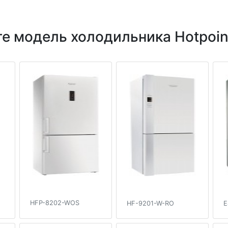
е модель холодильника Hotpoint
HFP-8202-WOS
HF-9201-W-RO
E