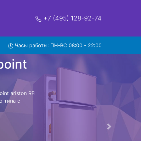
+7 (495) 128-92-74
ton RFI
Часы работы: ПН-ВС 08:00 - 22:00
мя и деньги на
point ariston
ariston RFI 20
 предстоит
ьная техника
м фиксируется.
ов , выезд
Следующая