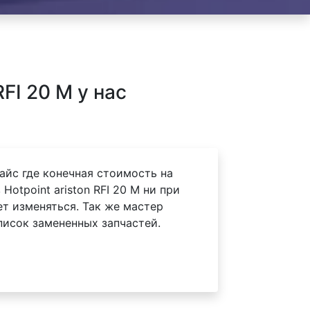
FI 20 M у нас
айс где конечная стоимость на
otpoint ariston RFI 20 M ни при
ет изменяться. Так же мастер
писок замененных запчастей.