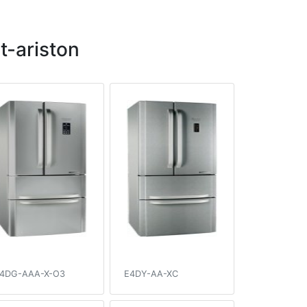
-ariston
4DG-AAA-X-O3
E4DY-AA-XC