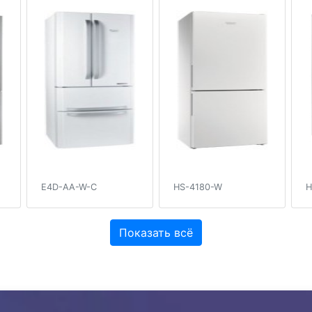
E4D-AA-W-C
HS-4180-W
H
Показать всё