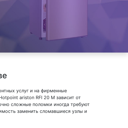
ве
онтных услуг и на фирменные
tpoint ariston RFI 20 M зависит от
точно сложные поломки иногда требуют
димость заменить сломавшиеся узлы и