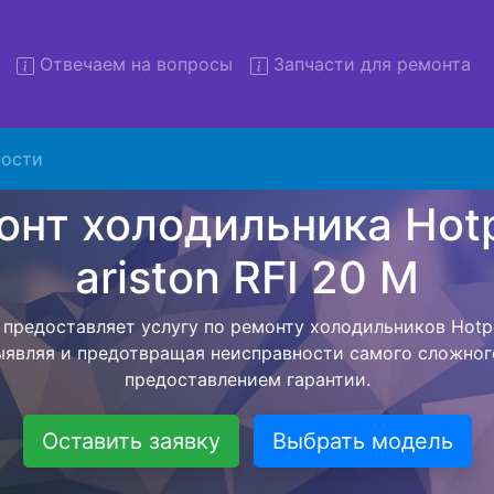
Отвечаем на вопросы
Запчасти для ремонта
 холодильников Hotpoint aris
20 M с вывозом
ости
льников с вывозом - чтобы клиент не тратил свое вре
рской службы, наш мастер сам заберет холодильник Hot
везет в сервисный центр. Ремонт холодильника Hotpoint 
вляется внутри сервисного центра, тем самым Вам не
тера как закончит с ремонтом. Перед тем как холодил
асовывается конечная стоимость работ и в дальнейше
бесплатных услуг от компании - Доставка холодильник
специалиста, консультирование и диагностика.
Оставить заявку
Выбрать модель