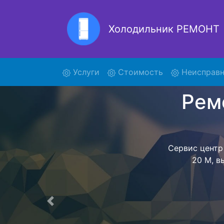
Холодильник РЕМОНТ
Ремонт
(current)
Услуги
Стоимость
Неисправн
Ремонт холоди
поиски курье
RFI 20 M и от
M осущест
ожидать мас
сдается, согл
Перечень 
Предыдущая