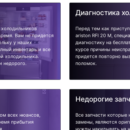
Диагностика х
 холодильников
Перед тем как приступ
 время. Вам не придется
ariston RFI 20 M, спец
ольку у наших
диагностику на беспла
олный инвентарь и все
курсе причины неиспра
й холодильника.
придется повторно выз
и недорого.
поломок.
Недорогие зап
ом всех нюансов,
Все запчасти которые 
время прибытия
замены, являются ориг
я.
нужды накидывать на н