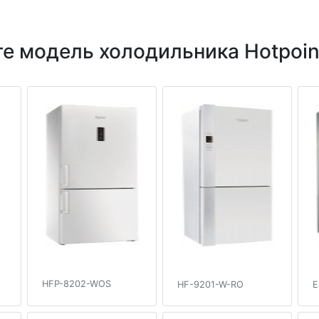
е модель холодильника Hotpoint
HFP-8202-WOS
HF-9201-W-RO
E