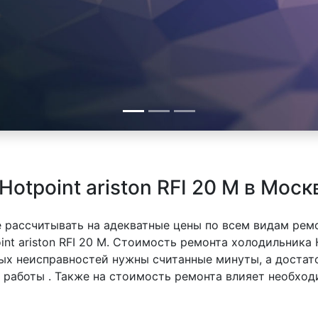
otpoint ariston RFI 20 M в Моск
 рассчитывать на адекватные цены по всем видам рем
t ariston RFI 20 M. Стоимость ремонта холодильника Ho
тых неисправностей нужны считанные минуты, а доста
й работы . Также на стоимость ремонта влияет необхо