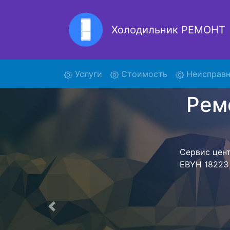
Холодильник РЕМОНТ
Ремон
(current)
Услуги
Стоимость
Неисправн
Ремонт холоди
поиски курье
EBYH 18223 F
EBYH 1822
предстоит ож
техника сд
фиксируется.
Предыдущая