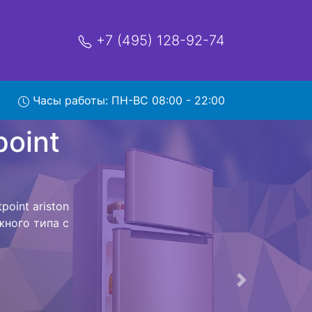
+7 (495) 128-92-74
riston
Часы работы: ПН-ВС 08:00 - 22:00
мя и деньги на
point ariston
point ariston
мым Вам не
к холодильная
 дальнейшем
лодильников ,
Следующая