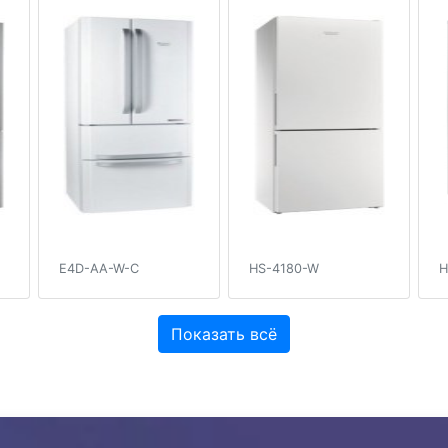
E4D-AA-W-C
HS-4180-W
H
Показать всё