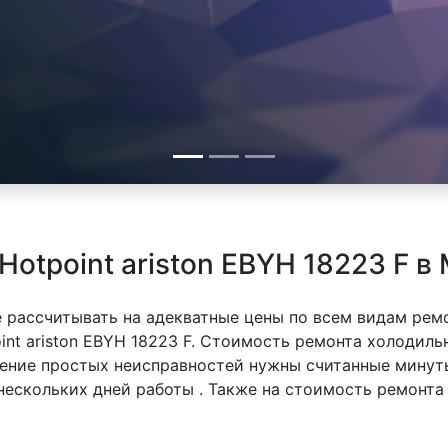
otpoint ariston EBYH 18223 F в
 рассчитывать на адекватные цены по всем видам рем
t ariston EBYH 18223 F. Стоимость ремонта холодильни
анение простых неисправностей нужны считанные минут
 нескольких дней работы . Также на стоимость ремонт