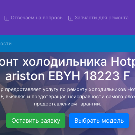
Отвечаем на вопросы
Запчасти для ремонта
т холодильников Hotpoint a
EBYH 18223 F с вывозом
ости
льников с вывозом - чтобы клиент не тратил свое вре
рской службы, наш мастер сам заберет холодильник Hot
 и отвезет в сервисный центр. Ремонт холодильника Hot
3 F осуществляется внутри сервисного центра, тем са
идать мастера как закончит с ремонтом. Перед тем ка
ается, согласовывается конечная стоимость работ и в
 Перечень бесплатных услуг от компании - Доставка хо
выезд специалиста, консультирование и диагностика.
Оставить заявку
Выбрать модель