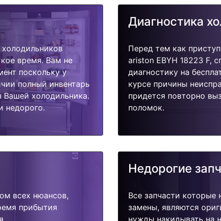
Диагностика х
 холодильников
Перед тем как приступ
ткое время. Вам не
ariston EBYH 18223 F, 
мент поскольку у
диагностику на беспла
ичии полный инвентарь
курсе причины неиспра
я Вашей холодильника.
придется повторно выз
и недорого.
поломок.
Недорогие зап
ом всех нюансов,
Все запчасти которые 
время прибытия
замены, являются ориг
я.
нужды накидывать на н