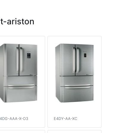
-ariston
4DG-AAA-X-O3
E4DY-AA-XC