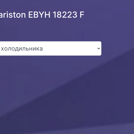
riston EBYH 18223 F