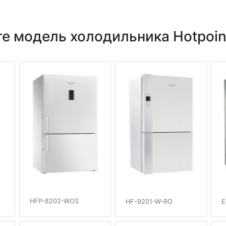
е модель холодильника Hotpoint
HFP-8202-WOS
HF-9201-W-RO
E