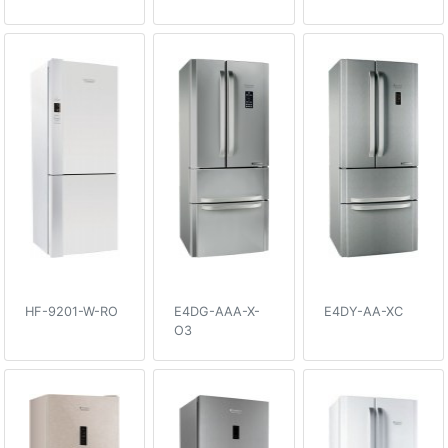
HF-9201-W-RO
E4DG-AAA-X-
E4DY-AA-XC
O3