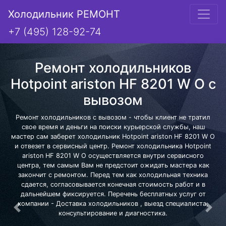
Холодильник РЕМОНТ
+7 (495) 128-92-74
Ремонт холодильников
Hotpoint ariston HF 8201 W O с
вывозом
Ремонт холодильников с вывозом - чтобы клиент не тратил
свое время и деньги на поиски курьерской службы, наш
мастер сам заберет холодильник Hotpoint ariston HF 8201 W O
и отвезет в сервисный центр. Ремонт холодильника Hotpoint
ariston HF 8201 W O осуществляется внутри сервисного
центра, тем самым Вам не предстоит ожидать мастера как
закончит с ремонтом. Перед тем как холодильная техника
сдается, согласовывается конечная стоимость работ и в
дальнейшем фиксируется. Перечень бесплатных услуг от
компании - Доставка холодильников , выезд специалиста,
Предыдущая
Сле
консультирование и диагностика.