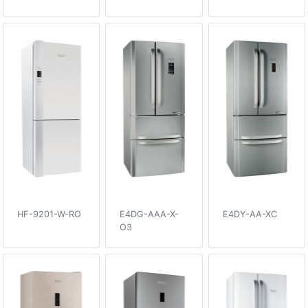
HF-9201-W-RO
E4DG-AAA-X-
E4DY-AA-XC
O3