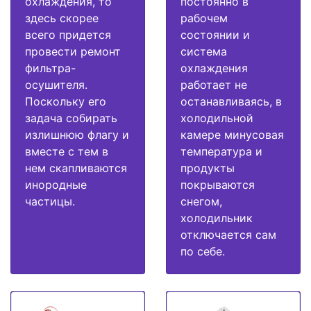
охлаждения, то
постоянно в
здесь скорее
рабочем
всего придется
состоянии и
провести ремонт
система
фильтра-
охлаждения
осушителя.
работает не
Поскольку его
останавливаясь, в
задача собирать
холодильной
излишнюю флагу и
камере минусовая
вместе с тем в
температура и
нем скапливаются
продукты
инородные
покрываются
частицы.
снегом,
холодильник
отключается сам
по себе.