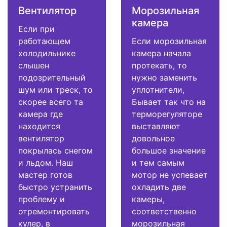
Вентилятор
Морозильная
камера
Если при
работающем
Если морозильная
холодильнике
камера начала
слышен
протекать, то
подозрительный
нужно заменить
шум или треск, то
уплотнители,
скорее всего та
Бывает так что на
камера где
терморегуляторе
находится
выставляют
вентилятор
довольное
покрылась снегом
большое значение
и льдом. Наш
и тем самым
мастер готов
мотор не успевает
быстро устранить
охладить две
проблему и
камеры,
отремонтировать
соответственно
кулер, в
морозильная