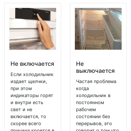
Не включается
Не
выключается
Если холодильник
издает щелчки,
Частая проблема
при этом
когда
индикаторы горят
холодильник в
и внутри есть
постоянном
свет и не
рабочем
включается, то
состоянии без
скорее всего
перерывов, это
причина кроется в
говорит о том что