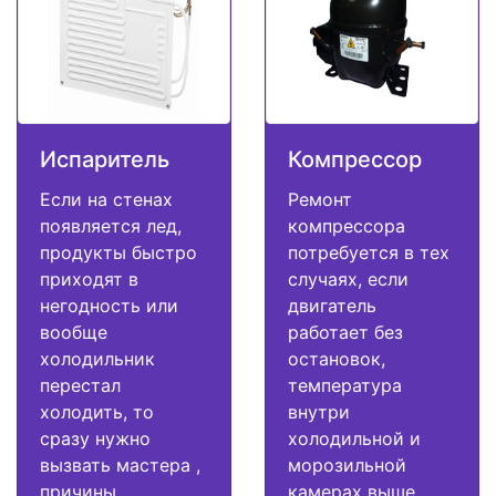
Испаритель
Компрессор
Если на стенах
Ремонт
появляется лед,
компрессора
продукты быстро
потребуется в тех
приходят в
случаях, если
негодность или
двигатель
вообще
работает без
холодильник
остановок,
перестал
температура
холодить, то
внутри
сразу нужно
холодильной и
вызвать мастера ,
морозильной
причины
камерах выше