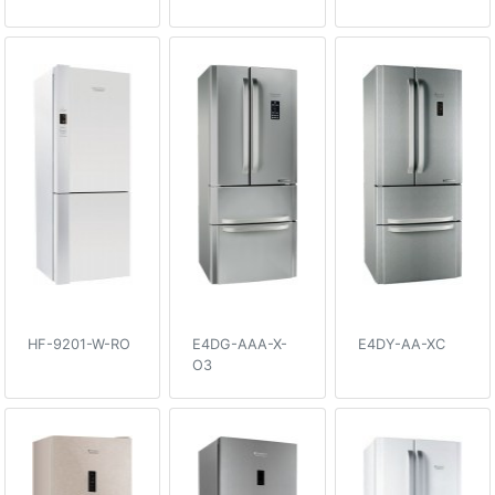
HF-9201-W-RO
E4DG-AAA-X-
E4DY-AA-XC
O3