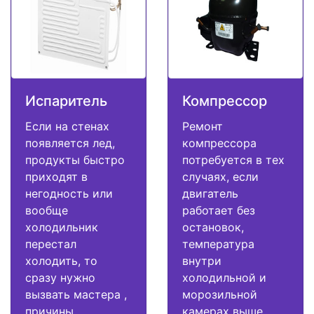
Испаритель
Компрессор
Если на стенах
Ремонт
появляется лед,
компрессора
продукты быстро
потребуется в тех
приходят в
случаях, если
негодность или
двигатель
вообще
работает без
холодильник
остановок,
перестал
температура
холодить, то
внутри
сразу нужно
холодильной и
вызвать мастера ,
морозильной
причины
камерах выше