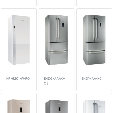
HF-9201-W-RO
E4DG-AAA-X-
E4DY-AA-XC
O3