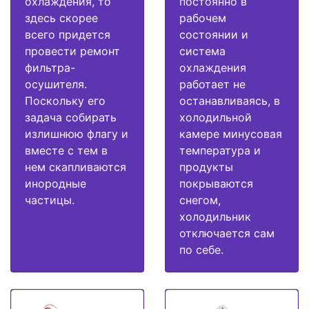
охлаждения, то
постоянно в
здесь скорее
рабочем
всего придется
состоянии и
провести ремонт
система
фильтра-
охлаждения
осушителя.
работает не
Поскольку его
останавливаясь, в
задача собирать
холодильной
излишнюю флагу и
камере минусовая
вместе с тем в
температура и
нем скапливаются
продукты
инородные
покрываются
частицы.
снегом,
холодильник
отключается сам
по себе.