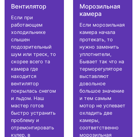
Вентилятор
Морозильная
камера
Если при
работающем
Если морозильная
холодильнике
камера начала
слышен
протекать, то
подозрительный
нужно заменить
шум или треск, то
уплотнители,
скорее всего та
Бывает так что на
камера где
терморегуляторе
находится
выставляют
вентилятор
довольное
покрылась снегом
большое значение
и льдом. Наш
и тем самым
мастер готов
мотор не успевает
быстро устранить
охладить две
проблему и
камеры,
отремонтировать
соответственно
кулер, в
морозильная