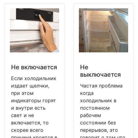
Не включается
Не
выключается
Если холодильник
издает щелчки,
Частая проблема
при этом
когда
индикаторы горят
холодильник в
и внутри есть
постоянном
свет и не
рабочем
включается, то
состоянии без
скорее всего
перерывов, это
причина кроется в
говорит о том что