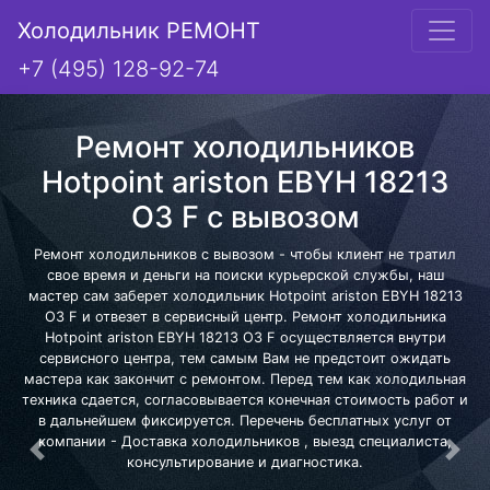
Холодильник РЕМОНТ
+7 (495) 128-92-74
Ремонт холодильников
Hotpoint ariston EBYH 18213
O3 F с вывозом
Ремонт холодильников с вывозом - чтобы клиент не тратил
свое время и деньги на поиски курьерской службы, наш
мастер сам заберет холодильник Hotpoint ariston EBYH 18213
O3 F и отвезет в сервисный центр. Ремонт холодильника
Hotpoint ariston EBYH 18213 O3 F осуществляется внутри
сервисного центра, тем самым Вам не предстоит ожидать
мастера как закончит с ремонтом. Перед тем как холодильная
техника сдается, согласовывается конечная стоимость работ и
в дальнейшем фиксируется. Перечень бесплатных услуг от
компании - Доставка холодильников , выезд специалиста,
Предыдущая
Сле
консультирование и диагностика.