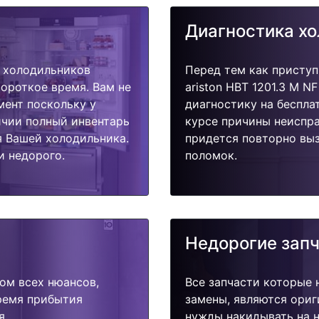
Диагностика х
 холодильников
Перед тем как приступ
 короткое время. Вам не
ariston HBT 1201.3 M N
мент поскольку у
диагностику на беспла
ичии полный инвентарь
курсе причины неиспра
я Вашей холодильника.
придется повторно выз
и недорого.
поломок.
Недорогие зап
ом всех нюансов,
Все запчасти которые 
время прибытия
замены, являются ориг
я.
нужды накидывать на н