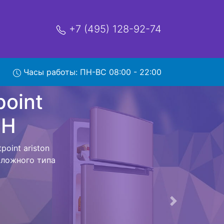
+7 (495) 128-92-74
riston
м
Часы работы: ПН-ВС 08:00 - 22:00
мя и деньги на
point ariston
ика Hotpoint
ра, тем самым
ед тем как
ь работ и в
 - Доставка
ностика.
Следующая