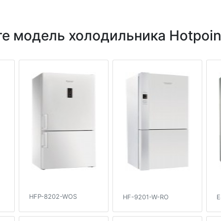
е модель холодильника Hotpoint
HFP-8202-WOS
HF-9201-W-RO
E