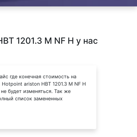
BT 1201.3 M NF H у нас
айс где конечная стоимость на
Hotpoint ariston HBT 1201.3 M NF H
 не будет изменяться. Так же
олный список замененных