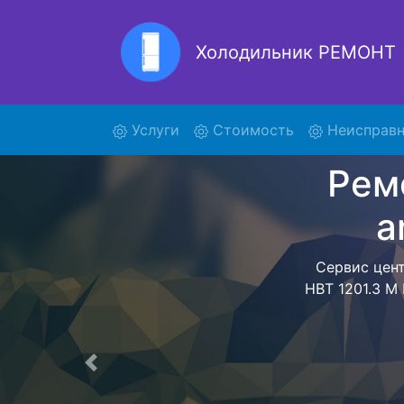
Холодильник РЕМОНТ
Ремон
(current)
Услуги
Стоимость
Неисправн
Ремонт холоди
поиски курье
HBT 1201.3 
ariston HBT 
Вам не пр
холодильна
дальнейшем
холодил
Предыдущая