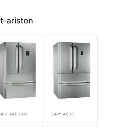
-ariston
4DG-AAA-X-O3
E4DY-AA-XC