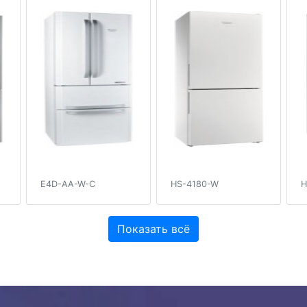
E4D-AA-W-C
HS-4180-W
H
Показать всё