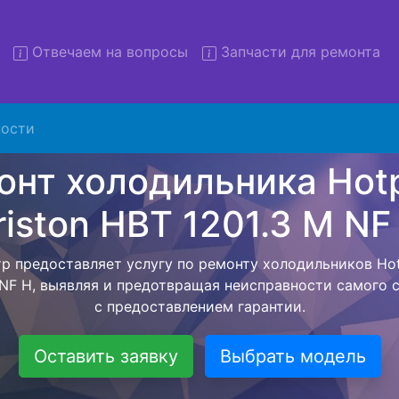
Отвечаем на вопросы
Запчасти для ремонта
т холодильников Hotpoint a
HBT 1201.3 M NF H с вывозо
ости
льников с вывозом - чтобы клиент не тратил свое вре
рской службы, наш мастер сам заберет холодильник Hot
M NF H и отвезет в сервисный центр. Ремонт холодильн
1201.3 M NF H осуществляется внутри сервисного цент
едстоит ожидать мастера как закончит с ремонтом. Пер
я техника сдается, согласовывается конечная стоимост
 фиксируется. Перечень бесплатных услуг от компании
ьников , выезд специалиста, консультирование и диаг
Оставить заявку
Выбрать модель