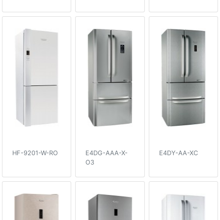
HF-9201-W-RO
E4DG-AAA-X-
E4DY-AA-XC
O3