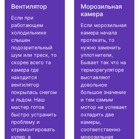
Вентилятор
Морозильная
камера
Если при
работающем
Если морозильная
холодильнике
камера начала
слышен
протекать, то
подозрительный
нужно заменить
шум или треск, то
уплотнители,
скорее всего та
Бывает так что на
камера где
терморегуляторе
находится
выставляют
вентилятор
довольное
покрылась снегом
большое значение
и льдом. Наш
и тем самым
мастер готов
мотор не успевает
быстро устранить
охладить две
проблему и
камеры,
отремонтировать
соответственно
кулер, в
морозильная