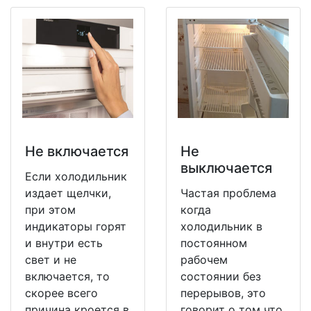
Не включается
Не
выключается
Если холодильник
издает щелчки,
Частая проблема
при этом
когда
индикаторы горят
холодильник в
и внутри есть
постоянном
свет и не
рабочем
включается, то
состоянии без
скорее всего
перерывов, это
причина кроется в
говорит о том что