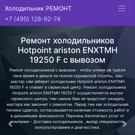
Холодильник РЕМОНТ
+7 (495) 128-92-74
Ремонт холодильников
Hotpoint ariston ENXTMH
19250 F с вывозом
Ремонт холодильников с вывозом - чтобы клиент не тратил
свое время и деньги на поиски курьерской службы, наш
мастер сам заберет холодильник Hotpoint ariston ENXTMH
19250 F и отвезет в сервисный центр. Ремонт холодильника
Hotpoint ariston ENXTMH 19250 F осуществляется внутри
сервисного центра, тем самым Вам не предстоит ожидать
мастера как закончит с ремонтом. Перед тем как холодильная
техника сдается, согласовывается конечная стоимость работ и
в дальнейшем фиксируется. Перечень бесплатных услуг от
компании - Доставка холодильников , выезд специалиста,
Предыдущая
Сле
консультирование и диагностика.