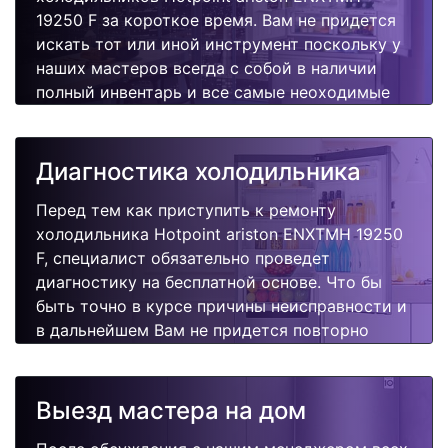
19250 F за короткое время. Вам не придется
искать тот или иной инструмент поскольку у
наших мастеров всегда с собой в наличии
полный инвентарь и все самые неоходимые
запчасти для Вашей холодильника.
Отремонтируем быстро, качественно и
недорого.
Диагностика холодильника
Перед тем как приступить к ремонту
холодильника Hotpoint ariston ENXTMH 19250
F, специалист обязательно проведет
диагностику на бесплатной основе. Что бы
быть точно в курсе причины неисправности и
в дальнейшем Вам не придется повторно
вызывать мастера для поиска других
поломок.
Выезд мастера на дом