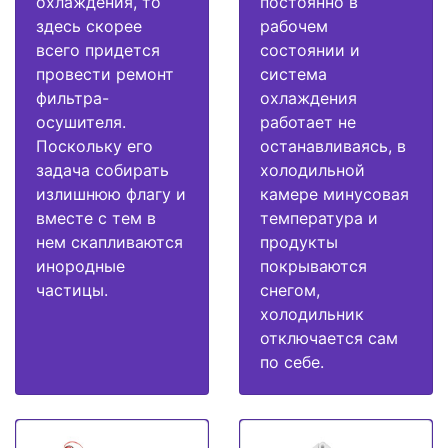
охлаждения, то
постоянно в
здесь скорее
рабочем
всего придется
состоянии и
провести ремонт
система
фильтра-
охлаждения
осушителя.
работает не
Поскольку его
останавливаясь, в
задача собирать
холодильной
излишнюю флагу и
камере минусовая
вместе с тем в
температура и
нем скапливаются
продукты
инородные
покрываются
частицы.
снегом,
холодильник
отключается сам
по себе.