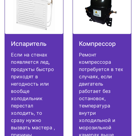
Испаритель
Компрессор
Если на стенах
Ремонт
появляется лед,
компрессора
продукты быстро
потребуется в тех
приходят в
случаях, если
негодность или
двигатель
вообще
работает без
холодильник
остановок,
перестал
температура
холодить, то
внутри
сразу нужно
холодильной и
вызвать мастера ,
морозильной
причины
камерах выше