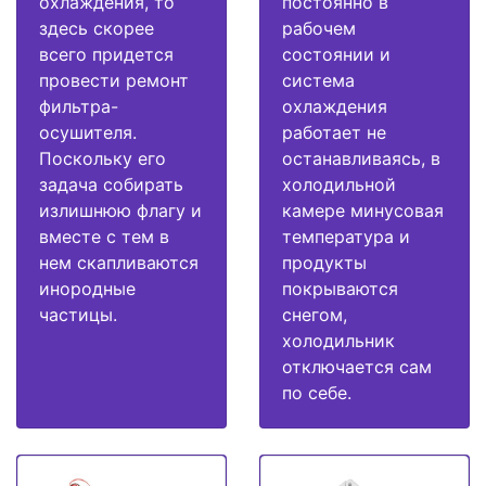
охлаждения, то
постоянно в
здесь скорее
рабочем
всего придется
состоянии и
провести ремонт
система
фильтра-
охлаждения
осушителя.
работает не
Поскольку его
останавливаясь, в
задача собирать
холодильной
излишнюю флагу и
камере минусовая
вместе с тем в
температура и
нем скапливаются
продукты
инородные
покрываются
частицы.
снегом,
холодильник
отключается сам
по себе.