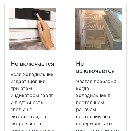
Не включается
Не
выключается
Если холодильник
издает щелчки,
Частая проблема
при этом
когда
индикаторы горят
холодильник в
и внутри есть
постоянном
свет и не
рабочем
включается, то
состоянии без
скорее всего
перерывов, это
причина кроется в
говорит о том что