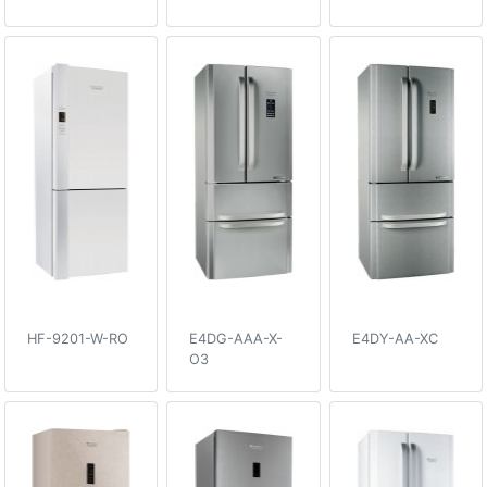
HF-9201-W-RO
E4DG-AAA-X-
E4DY-AA-XC
O3