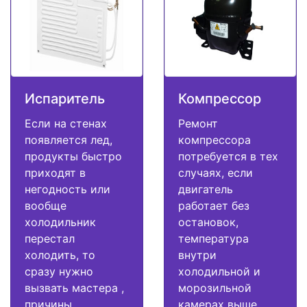
Испаритель
Компрессор
Если на стенах
Ремонт
появляется лед,
компрессора
продукты быстро
потребуется в тех
приходят в
случаях, если
негодность или
двигатель
вообще
работает без
холодильник
остановок,
перестал
температура
холодить, то
внутри
сразу нужно
холодильной и
вызвать мастера ,
морозильной
причины
камерах выше