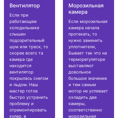
Вентилятор
Морозильная
камера
Если при
работающем
Если морозильная
холодильнике
камера начала
слышен
протекать, то
подозрительный
нужно заменить
шум или треск, то
уплотнители,
скорее всего та
Бывает так что на
камера где
терморегуляторе
находится
выставляют
вентилятор
довольное
покрылась снегом
большое значение
и льдом. Наш
и тем самым
мастер готов
мотор не успевает
быстро устранить
охладить две
проблему и
камеры,
отремонтировать
соответственно
кулер, в
морозильная