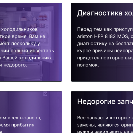
Диагностика х
 холодильников
Перед тем как приступ
откое время. Вам не
ariston HFP 8182 MOS,
мент поскольку у
диагностику на беспла
ичии полный инвентарь
курсе причины неиспра
я Вашей холодильника.
придется повторно выз
и недорого.
поломок.
Недорогие зап
ом всех нюансов,
Все запчасти которые 
время прибытия
замены, являются ориг
я.
нужды накидывать на н