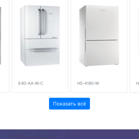
E4D-AA-W-C
HS-4180-W
H
Показать всё