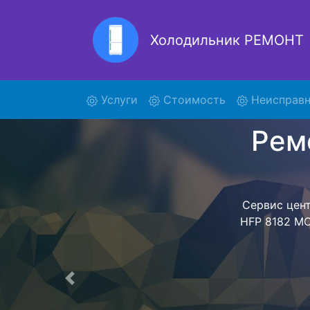
Холодильник РЕМОНТ
Ремон
(current)
Услуги
Стоимость
Неисправн
Ремонт холоди
поиски курье
HFP 8182 MOS
HFP 8182 
предстоит ож
техника сд
фиксируется.
Предыдущая