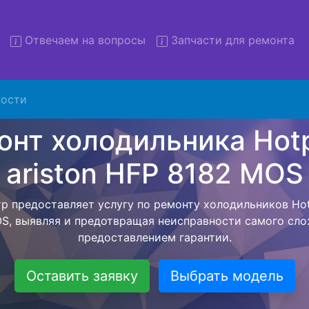
Отвечаем на вопросы
Запчасти для ремонта
т холодильников Hotpoint a
HFP 8182 MOS с вывозом
ости
льников с вывозом - чтобы клиент не тратил свое вре
рской службы, наш мастер сам заберет холодильник Hot
 и отвезет в сервисный центр. Ремонт холодильника Hot
MOS осуществляется внутри сервисного центра, тем са
идать мастера как закончит с ремонтом. Перед тем ка
ается, согласовывается конечная стоимость работ и в
 Перечень бесплатных услуг от компании - Доставка хо
выезд специалиста, консультирование и диагностика.
Оставить заявку
Выбрать модель