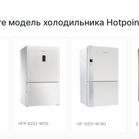
е модель холодильника Hotpoint
HFP-8202-WOS
HF-9201-W-RO
E