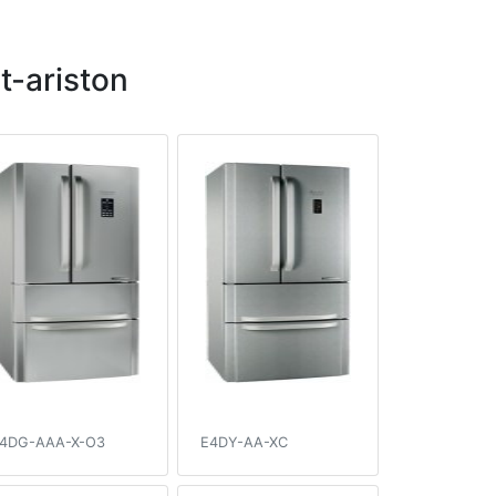
-ariston
4DG-AAA-X-O3
E4DY-AA-XC