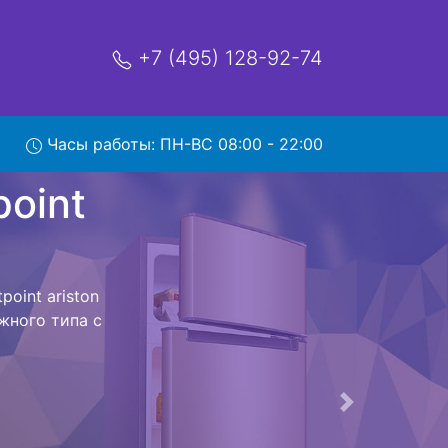
+7 (495) 128-92-74
riston
Часы работы: ПН-ВС 08:00 - 22:00
мя и деньги на
point ariston
point ariston
мым Вам не
к холодильная
 дальнейшем
лодильников ,
Следующая