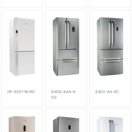
HF-9201-W-RO
E4DG-AAA-X-
E4DY-AA-XC
O3