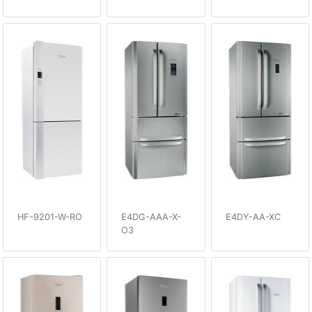
HF-9201-W-RO
E4DG-AAA-X-
E4DY-AA-XC
O3