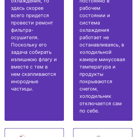
охлаждения, то
постоянно в
здесь скорее
рабочем
всего придется
состоянии и
провести ремонт
система
фильтра-
охлаждения
осушителя.
работает не
Поскольку его
останавливаясь, в
задача собирать
холодильной
излишнюю флагу и
камере минусовая
вместе с тем в
температура и
нем скапливаются
продукты
инородные
покрываются
частицы.
снегом,
холодильник
отключается сам
по себе.