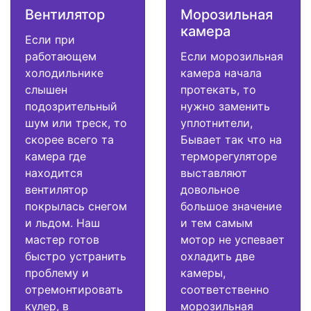
Вентилятор
Морозильная
камера
Если при
работающем
Если морозильная
холодильнике
камера начала
слышен
протекать, то
подозрительный
нужно заменить
шум или треск, то
уплотнители,
скорее всего та
Бывает так что на
камера где
терморегуляторе
находится
выставляют
вентилятор
довольное
покрылась снегом
большое значение
и льдом. Наш
и тем самым
мастер готов
мотор не успевает
быстро устранить
охладить две
проблему и
камеры,
отремонтировать
соответственно
кулер, в
морозильная