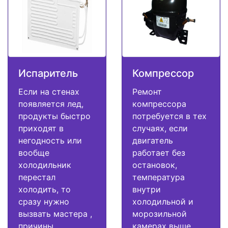
Испаритель
Компрессор
Если на стенах
Ремонт
появляется лед,
компрессора
продукты быстро
потребуется в тех
приходят в
случаях, если
негодность или
двигатель
вообще
работает без
холодильник
остановок,
перестал
температура
холодить, то
внутри
сразу нужно
холодильной и
вызвать мастера ,
морозильной
причины
камерах выше