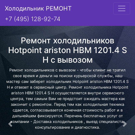
Холодильник РЕМОНТ
+7 (495) 128-92-74
Ремонт холодильников
Hotpoint ariston HBM 1201.4 S
H с вывозом
Ремонт холодильников с вывозом - чтобы клиент не тратил
свое время и деньги на поиски курьерской службы, наш
мастер сам заберет холодильник Hotpoint ariston HBM 1201.4 S
H и отвезет в сервисный центр. Ремонт холодильника Hotpoint
ariston HBM 1201.4 S H осуществляется внутри сервисного
центра, тем самым Вам не предстоит ожидать мастера как
закончит с ремонтом. Перед тем как холодильная техника
сдается, согласовывается конечная стоимость работ и в
дальнейшем фиксируется. Перечень бесплатных услуг от
компании - Доставка холодильников , выезд специалиста,
Предыдущая
Сле
консультирование и диагностика.