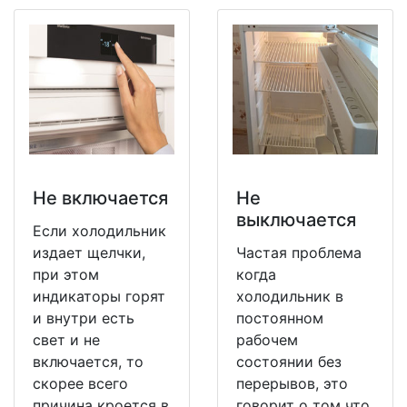
Не включается
Не
выключается
Если холодильник
издает щелчки,
Частая проблема
при этом
когда
индикаторы горят
холодильник в
и внутри есть
постоянном
свет и не
рабочем
включается, то
состоянии без
скорее всего
перерывов, это
причина кроется в
говорит о том что