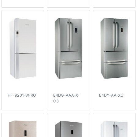
HF-9201-W-RO
E4DG-AAA-X-
E4DY-AA-XC
O3