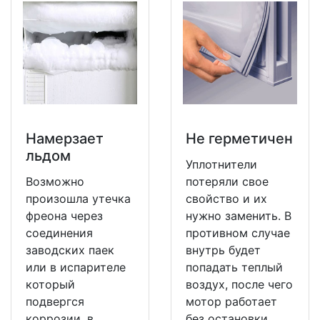
Намерзает
Не герметичен
льдом
Уплотнители
Возможно
потеряли свое
произошла утечка
свойство и их
фреона через
нужно заменить. В
соединения
противном случае
заводских паек
внутрь будет
или в испарителе
попадать теплый
который
воздух, после чего
подвергся
мотор работает
коррозии, в
без остановки.