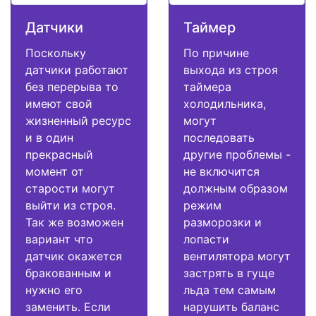
Датчики
Таймер
Поскольку
По причине
датчики работают
выхода из строя
без перерыва то
таймера
имеют свой
холодильника,
жизненный ресурс
могут
и в один
последовать
прекрасный
другие проблемы -
момент от
не включится
старости могут
должным образом
выйти из строя.
режим
Так же возможен
разморозки и
вариант что
лопасти
датчик окажется
вентилятора могут
бракованным и
застрять в гуще
нужно его
льда тем самым
заменить. Если
нарушить баланс