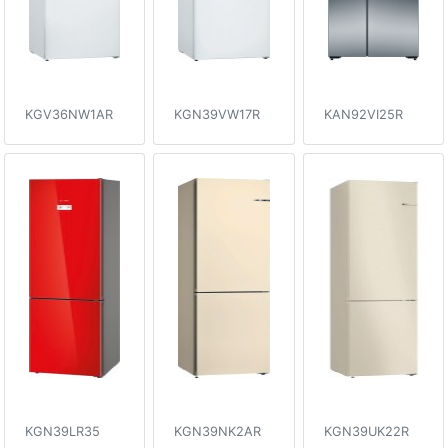
KGV36NW1AR
KGN39VW17R
KAN92VI25R
KGN39LR35
KGN39NK2AR
KGN39UK22R