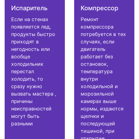
Испаритель
Компрессор
Если на стенах
Ремонт
появляется лед,
компрессора
продукты быстро
потребуется в тех
приходят в
случаях, если
негодность или
двигатель
вообще
работает без
холодильник
остановок,
перестал
температура
холодить, то
внутри
сразу нужно
холодильной и
вызвать мастера ,
морозильной
причины
камерах выше
неисправностей
нормы, издаются
могут быть
щелчки и
разными
последующей
тишиной, при
открытие