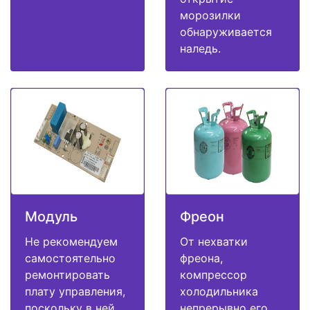
морозилки
обнаруживается
наледь.
Модуль
Фреон
Не рекомендуем
От нехватки
самостоятельно
фреона,
ремонтировать
компрессор
плату управления,
холодильника
поскольку в ней
непрерывно его