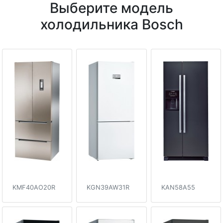
Выберите модель
холодильника Bosch
KMF40AO20R
KGN39AW31R
KAN58A55