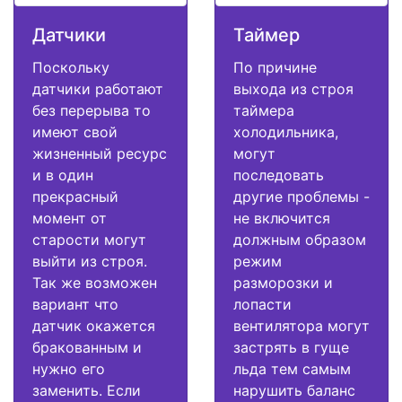
Датчики
Таймер
Поскольку
По причине
датчики работают
выхода из строя
без перерыва то
таймера
имеют свой
холодильника,
жизненный ресурс
могут
и в один
последовать
прекрасный
другие проблемы -
момент от
не включится
старости могут
должным образом
выйти из строя.
режим
Так же возможен
разморозки и
вариант что
лопасти
датчик окажется
вентилятора могут
бракованным и
застрять в гуще
нужно его
льда тем самым
заменить. Если
нарушить баланс