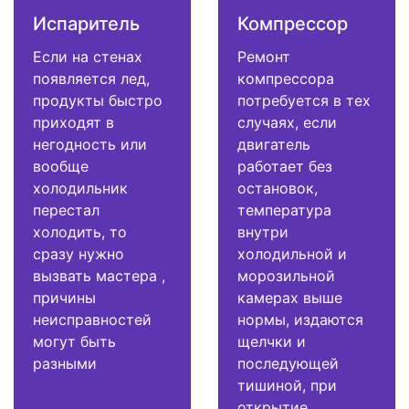
Испаритель
Компрессор
Если на стенах
Ремонт
появляется лед,
компрессора
продукты быстро
потребуется в тех
приходят в
случаях, если
негодность или
двигатель
вообще
работает без
холодильник
остановок,
перестал
температура
холодить, то
внутри
сразу нужно
холодильной и
вызвать мастера ,
морозильной
причины
камерах выше
неисправностей
нормы, издаются
могут быть
щелчки и
разными
последующей
тишиной, при
открытие