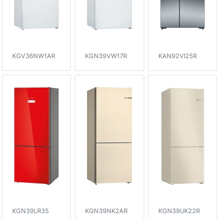
KGV36NW1AR
KGN39VW17R
KAN92VI25R
KGN39LR35
KGN39NK2AR
KGN39UK22R