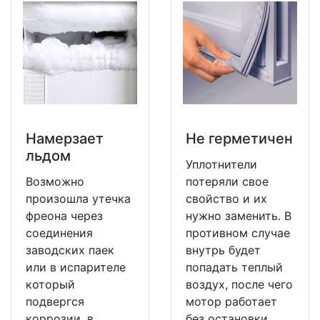
Намерзает
Не герметичен
льдом
Уплотнители
Возможно
потеряли свое
произошла утечка
свойство и их
фреона через
нужно заменить. В
соединения
противном случае
заводских паек
внутрь будет
или в испарителе
попадать теплый
который
воздух, после чего
подвергся
мотор работает
коррозии, в
без остановки.