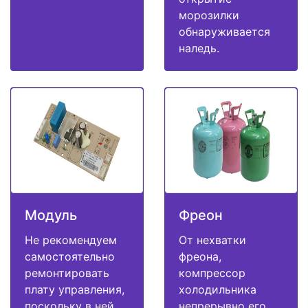
морозилки
обнаруживается
наледь.
Модуль
Фреон
Не рекомендуем
От нехватки
самостоятельно
фреона,
ремонтировать
компрессор
плату управления,
холодильника
поскольку в ней
непрерывно его