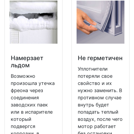
Намерзает
Не герметичен
льдом
Уплотнители
Возможно
потеряли свое
произошла утечка
свойство и их
фреона через
нужно заменить. В
соединения
противном случае
заводских паек
внутрь будет
или в испарителе
попадать теплый
который
воздух, после чего
подвергся
мотор работает
коррозии, в
без остановки.