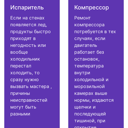
Испаритель
Компрессор
Если на стенах
Ремонт
появляется лед,
компрессора
продукты быстро
потребуется в тех
приходят в
случаях, если
негодность или
двигатель
вообще
работает без
холодильник
остановок,
перестал
температура
холодить, то
внутри
сразу нужно
холодильной и
вызвать мастера ,
морозильной
причины
камерах выше
неисправностей
нормы, издаются
могут быть
щелчки и
разными
последующей
тишиной, при
открытие