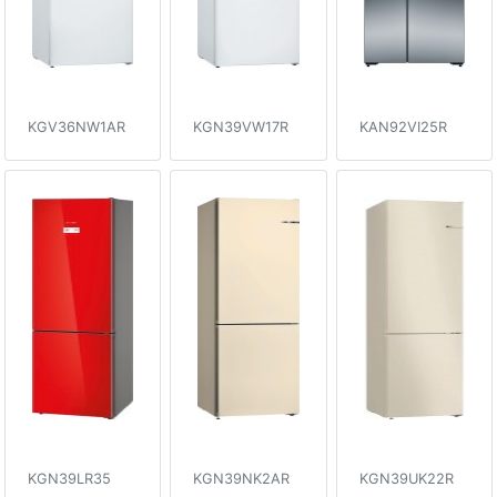
KGV36NW1AR
KGN39VW17R
KAN92VI25R
KGN39LR35
KGN39NK2AR
KGN39UK22R