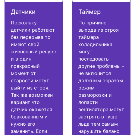
Датчики
Таймер
Поскольку
По причине
датчики работают
выхода из строя
без перерыва то
таймера
имеют свой
холодильника,
жизненный ресурс
могут
и в один
последовать
прекрасный
другие проблемы -
момент от
не включится
старости могут
должным образом
выйти из строя.
режим
Так же возможен
разморозки и
вариант что
лопасти
датчик окажется
вентилятора могут
бракованным и
застрять в гуще
нужно его
льда тем самым
заменить. Если
нарушить баланс