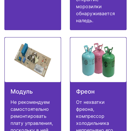
морозилки
обнаруживается
наледь.
Модуль
Фреон
Не рекомендуем
От нехватки
самостоятельно
фреона,
ремонтировать
компрессор
плату управления,
холодильника
поскольку в ней
непрерывно его