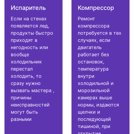
Испаритель
Компрессор
Если на стенах
Ремонт
появляется лед,
компрессора
продукты быстро
потребуется в тех
приходят в
случаях, если
негодность или
двигатель
вообще
работает без
холодильник
остановок,
перестал
температура
холодить, то
внутри
сразу нужно
холодильной и
вызвать мастера ,
морозильной
причины
камерах выше
неисправностей
нормы, издаются
могут быть
щелчки и
разными
последующей
тишиной, при
открытие