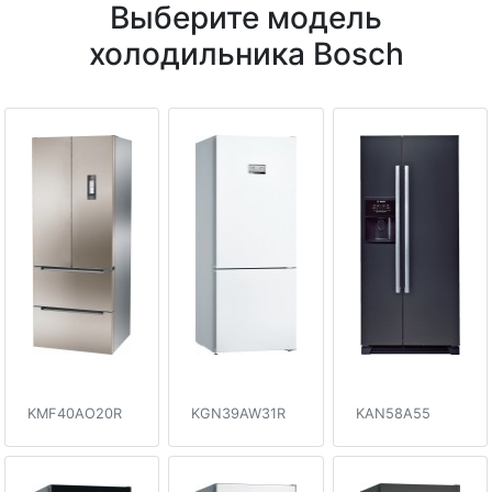
Выберите модель
холодильника Bosch
KMF40AO20R
KGN39AW31R
KAN58A55