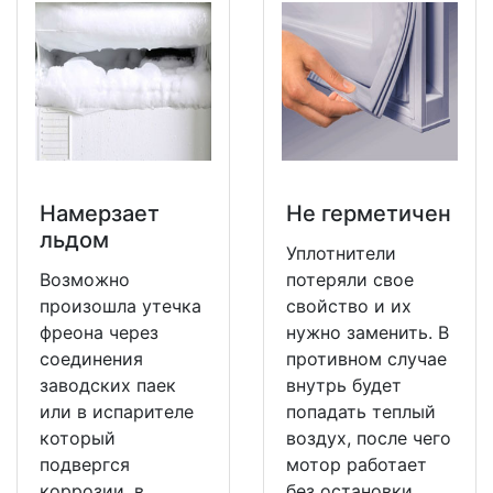
Намерзает
Не герметичен
льдом
Уплотнители
Возможно
потеряли свое
произошла утечка
свойство и их
фреона через
нужно заменить. В
соединения
противном случае
заводских паек
внутрь будет
или в испарителе
попадать теплый
который
воздух, после чего
подвергся
мотор работает
коррозии, в
без остановки.