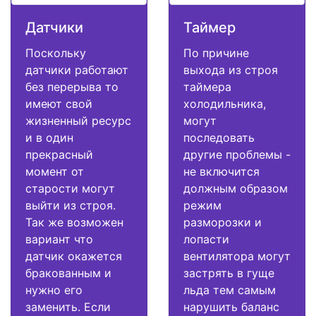
Датчики
Таймер
Поскольку
По причине
датчики работают
выхода из строя
без перерыва то
таймера
имеют свой
холодильника,
жизненный ресурс
могут
и в один
последовать
прекрасный
другие проблемы -
момент от
не включится
старости могут
должным образом
выйти из строя.
режим
Так же возможен
разморозки и
вариант что
лопасти
датчик окажется
вентилятора могут
бракованным и
застрять в гуще
нужно его
льда тем самым
заменить. Если
нарушить баланс