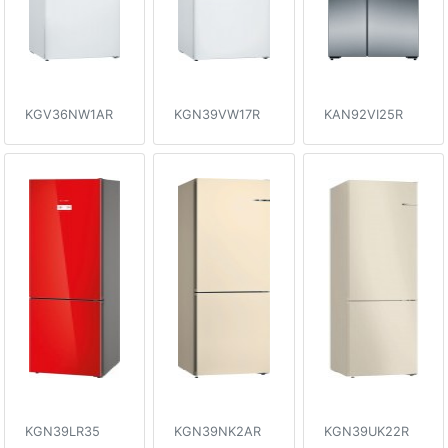
KGV36NW1AR
KGN39VW17R
KAN92VI25R
KGN39LR35
KGN39NK2AR
KGN39UK22R