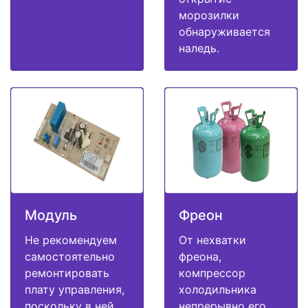
морозилки
обнаруживается
наледь.
Модуль
Фреон
Не рекомендуем
От нехватки
самостоятельно
фреона,
ремонтировать
компрессор
плату управления,
холодильника
поскольку в ней
непрерывно его