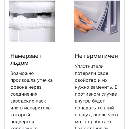
Намерзает
Не герметичен
льдом
Уплотнители
Возможно
потеряли свое
произошла утечка
свойство и их
фреона через
нужно заменить. В
соединения
противном случае
заводских паек
внутрь будет
или в испарителе
попадать теплый
который
воздух, после чего
подвергся
мотор работает
коррозии, в
без остановки.