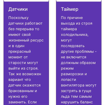
Датчики
Таймер
Поскольку
По причине
датчики работают
выхода из строя
без перерыва то
таймера
имеют свой
холодильника,
жизненный ресурс
могут
и в один
последовать
прекрасный
другие проблемы -
момент от
не включится
старости могут
должным образом
выйти из строя.
режим
Так же возможен
разморозки и
вариант что
лопасти
датчик окажется
вентилятора могут
бракованным и
застрять в гуще
нужно его
льда тем самым
заменить. Если
нарушить баланс