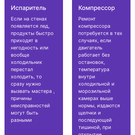
Испаритель
Компрессор
Если на стенах
Ремонт
появляется лед,
компрессора
продукты быстро
потребуется в тех
приходят в
случаях, если
негодность или
двигатель
вообще
работает без
холодильник
остановок,
перестал
температура
холодить, то
внутри
сразу нужно
холодильной и
вызвать мастера ,
морозильной
причины
камерах выше
неисправностей
нормы, издаются
могут быть
щелчки и
разными
последующей
тишиной, при
открытие