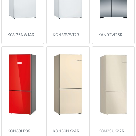
KGV36NW1AR
KGN39VW17R
KAN92VI25R
KGN39LR35
KGN39NK2AR
KGN39UK22R