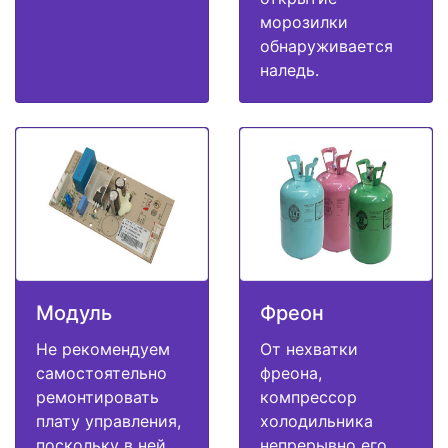
морозилки
обнаруживается
наледь.
Модуль
Фреон
Не рекомендуем
От нехватки
самостоятельно
фреона,
ремонтировать
компрессор
плату управления,
холодильника
поскольку в ней
непрерывно его