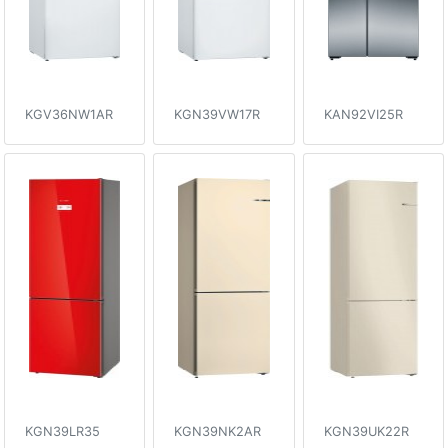
KGV36NW1AR
KGN39VW17R
KAN92VI25R
KGN39LR35
KGN39NK2AR
KGN39UK22R