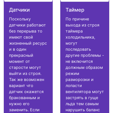
Датчики
Таймер
Поскольку
По причине
датчики работают
выхода из строя
без перерыва то
таймера
имеют свой
холодильника,
жизненный ресурс
могут
и в один
последовать
прекрасный
другие проблемы -
момент от
не включится
старости могут
должным образом
выйти из строя.
режим
Так же возможен
разморозки и
вариант что
лопасти
датчик окажется
вентилятора могут
бракованным и
застрять в гуще
нужно его
льда тем самым
заменить. Если
нарушить баланс