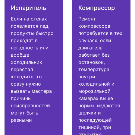
Испаритель
Компрессор
Если на стенах
Ремонт
появляется лед,
компрессора
продукты быстро
потребуется в тех
приходят в
случаях, если
негодность или
двигатель
вообще
работает без
холодильник
остановок,
перестал
температура
холодить, то
внутри
сразу нужно
холодильной и
вызвать мастера ,
морозильной
причины
камерах выше
неисправностей
нормы, издаются
могут быть
щелчки и
разными
последующей
тишиной, при
открытие