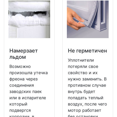
Намерзает
Не герметичен
льдом
Уплотнители
Возможно
потеряли свое
произошла утечка
свойство и их
фреона через
нужно заменить. В
соединения
противном случае
заводских паек
внутрь будет
или в испарителе
попадать теплый
который
воздух, после чего
подвергся
мотор работает
коррозии, в
без остановки.