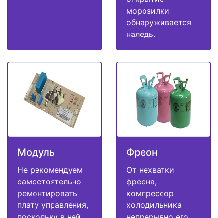
морозилки
обнаруживается
наледь.
Модуль
Фреон
Не рекомендуем
От нехватки
самостоятельно
фреона,
ремонтировать
компрессор
плату управления,
холодильника
поскольку в ней
непрерывно его