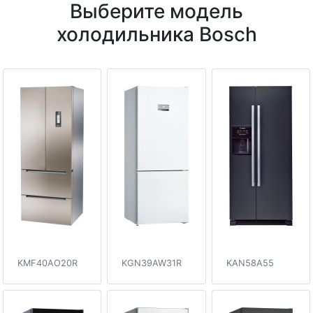
Выберите модель
холодильника Bosch
KMF40AO20R
KGN39AW31R
KAN58A55