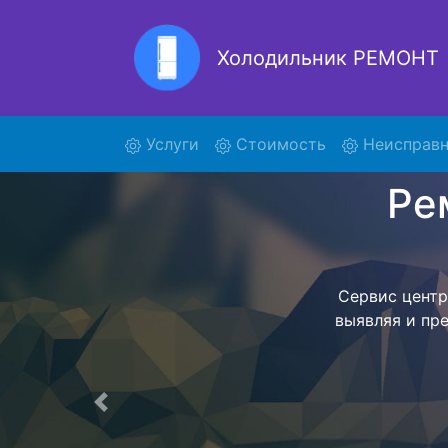
Холодильник РЕМОНТ
Ремон
(current)
Услуги
Стоимость
Неисправн
Ремонт холоди
поиски 
KGN39XL35 и 
осуществляет
мастера как
согласов
Перечень 
Предыдущая