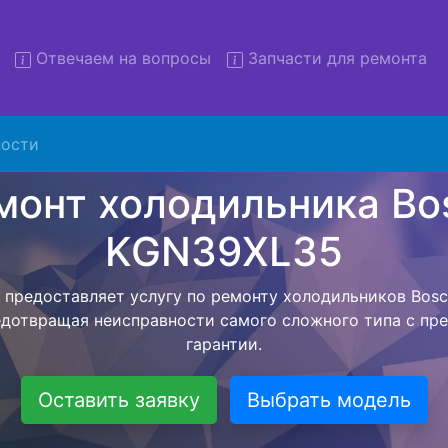
Отвечаем на вопросы
Запчасти для ремонта
т холодильников Bosch KGN
с вывозом
ости
льников с вывозом - чтобы клиент не тратил свое вре
курьерской службы, наш мастер сам заберет холодильн
отвезет в сервисный центр. Ремонт холодильника Bo
ся внутри сервисного центра, тем самым Вам не пред
 закончит с ремонтом. Перед тем как холодильная техн
ывается конечная стоимость работ и в дальнейшем фик
бесплатных услуг от компании - Доставка холодильник
специалиста, консультирование и диагностика.
Оставить заявку
Выбрать модель