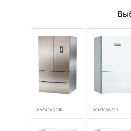
Вы
KMF40AO20R
KGN39AW31R