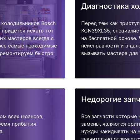
Диагностика х
 холодильников Bosch
Перед тем как приступ
 придется искать тот
KGN39XL35, специалис
их мастеров всегда с
на бесплатной основе.
 все самые неоходимые
неисправности и в дал
тремонтируем быстро,
вызывать мастера для 
Недорогие зап
ом всех нюансов,
Все запчасти которые 
время прибытия
замены, являются ориг
я.
нужды накидывать на н
значительно отличаетс