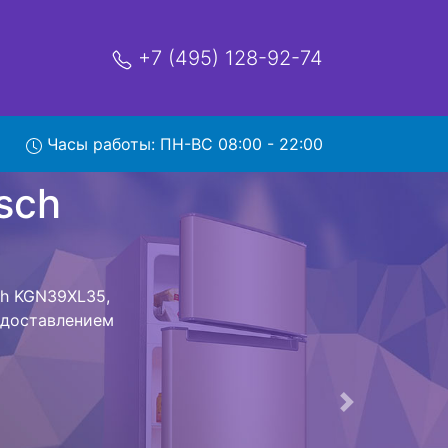
+7 (495) 128-92-74
39XL35
Часы работы: ПН-ВС 08:00 - 22:00
мя и деньги на
ик Bosch
sch KGN39XL35
стоит ожидать
ика сдается,
сируется.
ов , выезд
Следующая