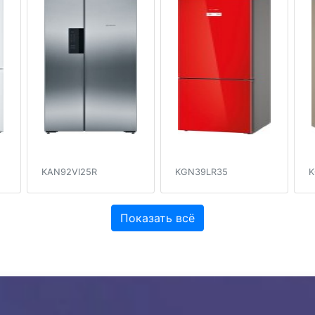
KAN92VI25R
KGN39LR35
K
Показать всё