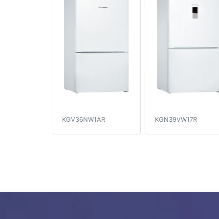
KGV36NW1AR
KGN39VW17R