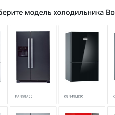
берите модель холодильника Bo
KAN58A55
KGN49LB30
K