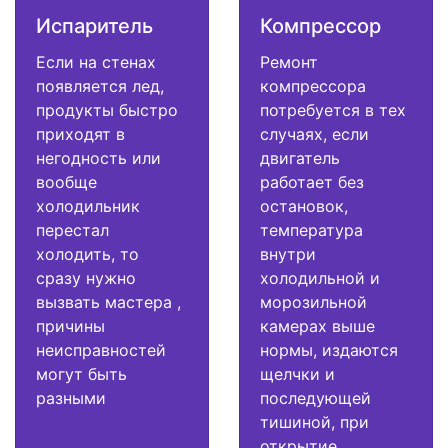
Испаритель
Компрессор
Если на стенах
Ремонт
появляется лед,
компрессора
продукты быстро
потребуется в тех
приходят в
случаях, если
негодность или
двигатель
вообще
работает без
холодильник
остановок,
перестал
температура
холодить, то
внутри
сразу нужно
холодильной и
вызвать мастера ,
морозильной
причины
камерах выше
неисправностей
нормы, издаются
могут быть
щелчки и
разными
последующей
тишиной, при
открытие