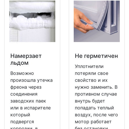
Намерзает
Не герметичен
льдом
Уплотнители
Возможно
потеряли свое
произошла утечка
свойство и их
фреона через
нужно заменить. В
соединения
противном случае
заводских паек
внутрь будет
или в испарителе
попадать теплый
который
воздух, после чего
подвергся
мотор работает
коррозии, в
без остановки.