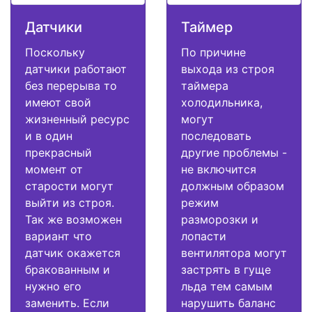
Датчики
Таймер
Поскольку
По причине
датчики работают
выхода из строя
без перерыва то
таймера
имеют свой
холодильника,
жизненный ресурс
могут
и в один
последовать
прекрасный
другие проблемы -
момент от
не включится
старости могут
должным образом
выйти из строя.
режим
Так же возможен
разморозки и
вариант что
лопасти
датчик окажется
вентилятора могут
бракованным и
застрять в гуще
нужно его
льда тем самым
заменить. Если
нарушить баланс