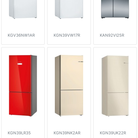
KGV36NW1AR
KGN39VW17R
KAN92VI25R
KGN39LR35
KGN39NK2AR
KGN39UK22R