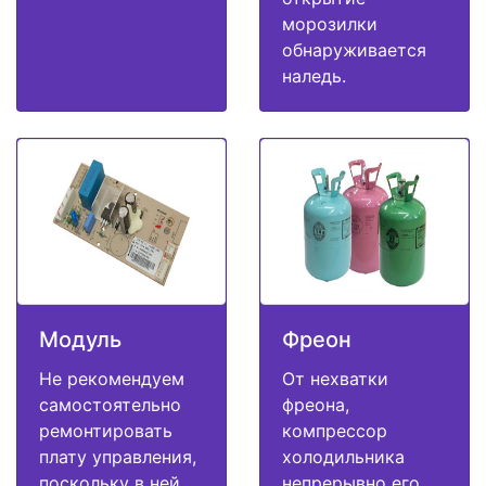
морозилки
обнаруживается
наледь.
Модуль
Фреон
Не рекомендуем
От нехватки
самостоятельно
фреона,
ремонтировать
компрессор
плату управления,
холодильника
поскольку в ней
непрерывно его