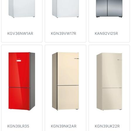
KGV36NW1AR
KGN39VW17R
KAN92VI25R
KGN39LR35
KGN39NK2AR
KGN39UK22R