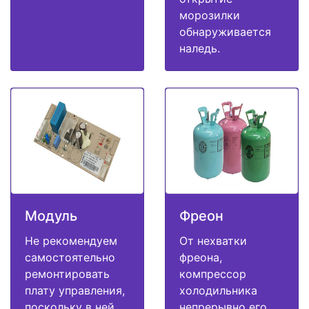
морозилки
обнаруживается
наледь.
Модуль
Фреон
Не рекомендуем
От нехватки
самостоятельно
фреона,
ремонтировать
компрессор
плату управления,
холодильника
поскольку в ней
непрерывно его