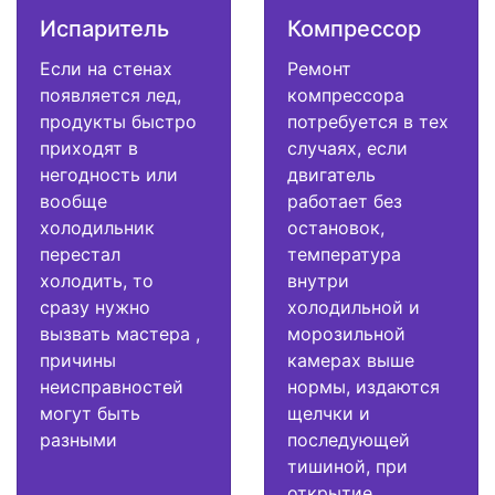
Испаритель
Компрессор
Если на стенах
Ремонт
появляется лед,
компрессора
продукты быстро
потребуется в тех
приходят в
случаях, если
негодность или
двигатель
вообще
работает без
холодильник
остановок,
перестал
температура
холодить, то
внутри
сразу нужно
холодильной и
вызвать мастера ,
морозильной
причины
камерах выше
неисправностей
нормы, издаются
могут быть
щелчки и
разными
последующей
тишиной, при
открытие