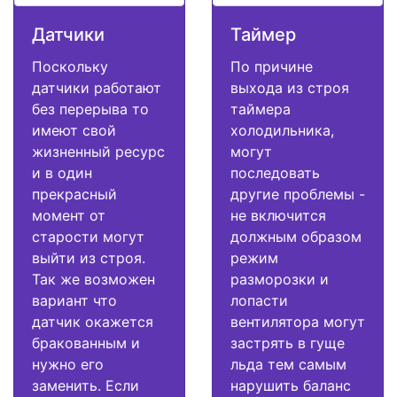
Датчики
Таймер
Поскольку
По причине
датчики работают
выхода из строя
без перерыва то
таймера
имеют свой
холодильника,
жизненный ресурс
могут
и в один
последовать
прекрасный
другие проблемы -
момент от
не включится
старости могут
должным образом
выйти из строя.
режим
Так же возможен
разморозки и
вариант что
лопасти
датчик окажется
вентилятора могут
бракованным и
застрять в гуще
нужно его
льда тем самым
заменить. Если
нарушить баланс