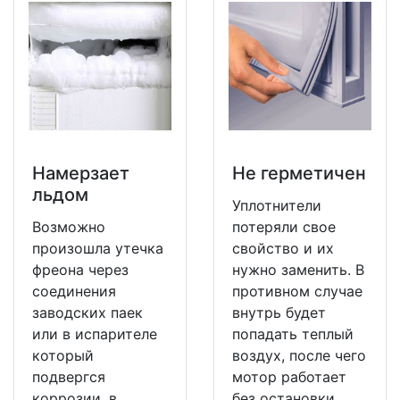
Намерзает
Не герметичен
льдом
Уплотнители
Возможно
потеряли свое
произошла утечка
свойство и их
фреона через
нужно заменить. В
соединения
противном случае
заводских паек
внутрь будет
или в испарителе
попадать теплый
который
воздух, после чего
подвергся
мотор работает
коррозии, в
без остановки.