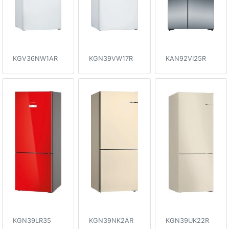
KGV36NW1AR
KGN39VW17R
KAN92VI25R
KGN39LR35
KGN39NK2AR
KGN39UK22R