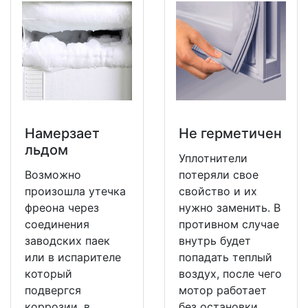
Намерзает
Не герметичен
льдом
Уплотнители
Возможно
потеряли свое
произошла утечка
свойство и их
фреона через
нужно заменить. В
соединения
противном случае
заводских паек
внутрь будет
или в испарителе
попадать теплый
который
воздух, после чего
подвергся
мотор работает
коррозии, в
без остановки.