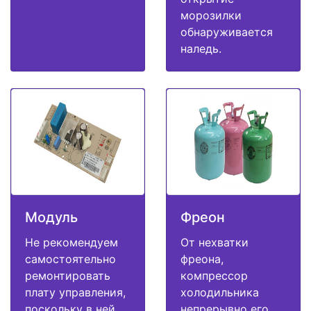
морозилки
обнаруживается
наледь.
Модуль
Фреон
Не рекомендуем
От нехватки
самостоятельно
фреона,
ремонтировать
компрессор
плату управления,
холодильника
поскольку в ней
непрерывно его