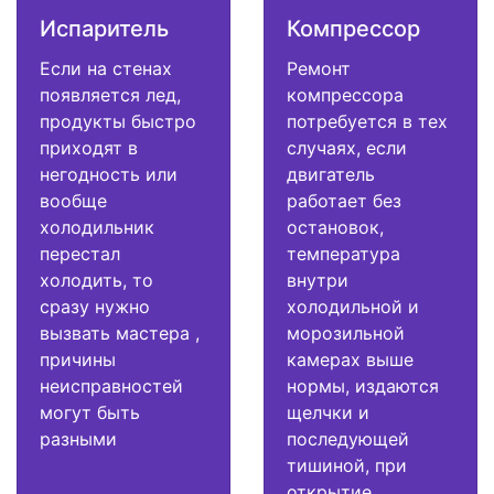
Испаритель
Компрессор
Если на стенах
Ремонт
появляется лед,
компрессора
продукты быстро
потребуется в тех
приходят в
случаях, если
негодность или
двигатель
вообще
работает без
холодильник
остановок,
перестал
температура
холодить, то
внутри
сразу нужно
холодильной и
вызвать мастера ,
морозильной
причины
камерах выше
неисправностей
нормы, издаются
могут быть
щелчки и
разными
последующей
тишиной, при
открытие