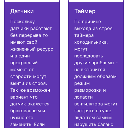
Датчики
Таймер
Поскольку
По причине
датчики работают
выхода из строя
без перерыва то
таймера
имеют свой
холодильника,
жизненный ресурс
могут
и в один
последовать
прекрасный
другие проблемы -
момент от
не включится
старости могут
должным образом
выйти из строя.
режим
Так же возможен
разморозки и
вариант что
лопасти
датчик окажется
вентилятора могут
бракованным и
застрять в гуще
нужно его
льда тем самым
заменить. Если
нарушить баланс