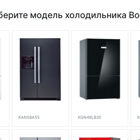
берите модель холодильника Bo
KAN58A55
KGN49LB30
K