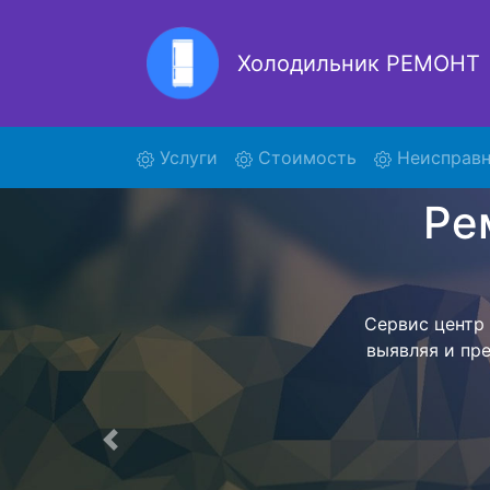
Холодильник РЕМОНТ
(current)
Услуги
Стоимость
Неисправн
Ремонт холоди
поиски 
KGN39LM
KGN39LM31
предстоит ож
техника сд
фиксируется.
Предыдущая