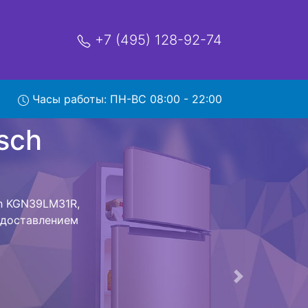
+7 (495) 128-92-74
h
Часы работы: ПН-ВС 08:00 - 22:00
мя и деньги на
ик Bosch
ка Bosch
мым Вам не
к холодильная
 дальнейшем
лодильников ,
Следующая