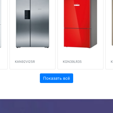
KAN92VI25R
KGN39LR35
K
Показать всё