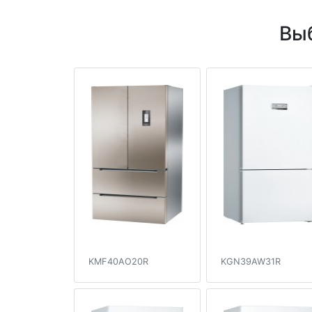
Вы
KMF40AO20R
KGN39AW31R