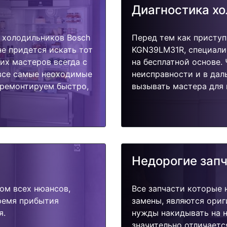
Диагностика х
 холодильников Bosch
Перед тем как приступ
е придется искать тот
KGN39LM31R, специали
их мастеров всегда с
на бесплатной основе.
 все самые неоходимые
неисправности и в дал
тремонтируем быстро,
вызывать мастера для 
Недорогие зап
ом всех нюансов,
Все запчасти которые 
время прибытия
замены, являются ориг
я.
нужды накидывать на н
значительно отличаетс