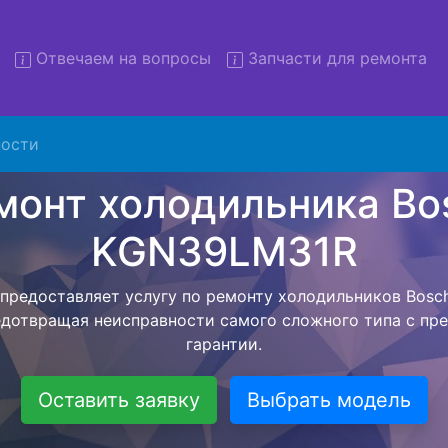
Отвечаем на вопросы
Запчасти для ремонта
Ремонт холодильников Bosc
KGN39LM31R с вывозом
ости
льников с вывозом - чтобы клиент не тратил свое вре
курьерской службы, наш мастер сам заберет холодильн
31R и отвезет в сервисный центр. Ремонт холодильни
R осуществляется внутри сервисного центра, тем са
идать мастера как закончит с ремонтом. Перед тем ка
ается, согласовывается конечная стоимость работ и в
 Перечень бесплатных услуг от компании - Доставка хо
выезд специалиста, консультирование и диагностика.
Оставить заявку
Выбрать модель