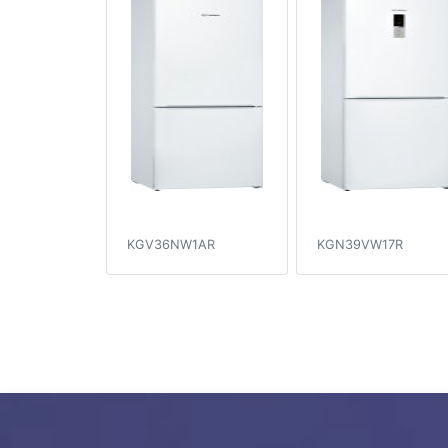
KGV36NW1AR
KGN39VW17R