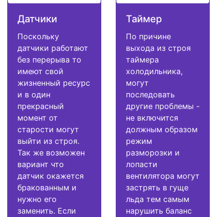
Датчики
Таймер
Поскольку
По причине
датчики работают
выхода из строя
без перерыва то
таймера
имеют свой
холодильника,
жизненный ресурс
могут
и в один
последовать
прекрасный
другие проблемы -
момент от
не включится
старости могут
должным образом
выйти из строя.
режим
Так же возможен
разморозки и
вариант что
лопасти
датчик окажется
вентилятора могут
бракованным и
застрять в гуще
нужно его
льда тем самым
заменить. Если
нарушить баланс