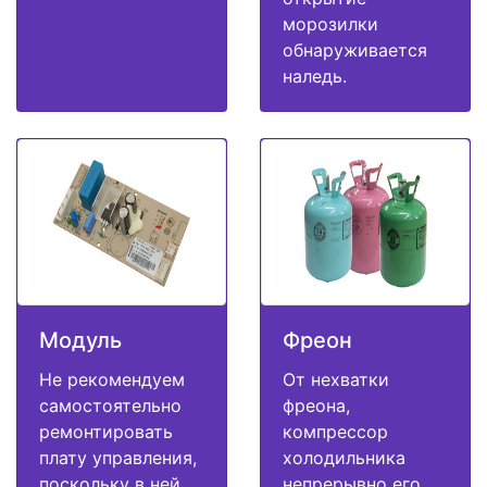
морозилки
обнаруживается
наледь.
Модуль
Фреон
Не рекомендуем
От нехватки
самостоятельно
фреона,
ремонтировать
компрессор
плату управления,
холодильника
поскольку в ней
непрерывно его