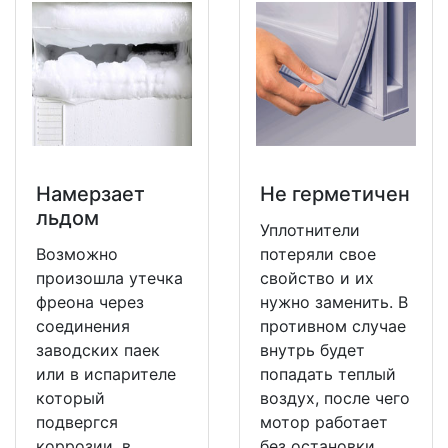
Намерзает
Не герметичен
льдом
Уплотнители
Возможно
потеряли свое
произошла утечка
свойство и их
фреона через
нужно заменить. В
соединения
противном случае
заводских паек
внутрь будет
или в испарителе
попадать теплый
который
воздух, после чего
подвергся
мотор работает
коррозии, в
без остановки.