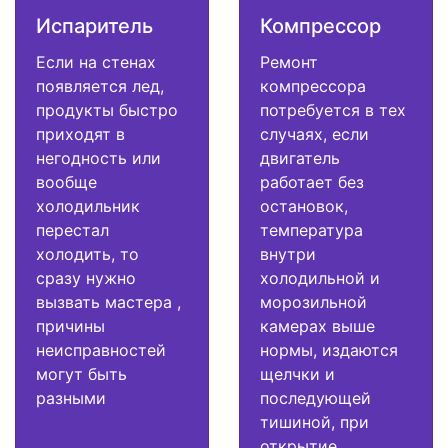
Испаритель
Компрессор
Если на стенах
Ремонт
появляется лед,
компрессора
продукты быстро
потребуется в тех
приходят в
случаях, если
негодность или
двигатель
вообще
работает без
холодильник
остановок,
перестал
температура
холодить, то
внутри
сразу нужно
холодильной и
вызвать мастера ,
морозильной
причины
камерах выше
неисправностей
нормы, издаются
могут быть
щелчки и
разными
последующей
тишиной, при
открытие