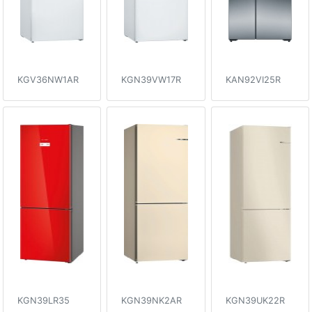
KGV36NW1AR
KGN39VW17R
KAN92VI25R
KGN39LR35
KGN39NK2AR
KGN39UK22R