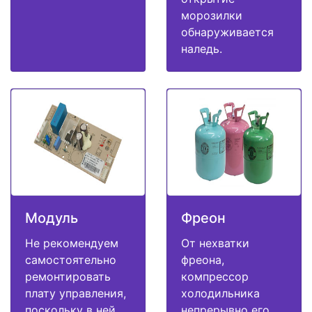
морозилки
обнаруживается
наледь.
Модуль
Фреон
Не рекомендуем
От нехватки
самостоятельно
фреона,
ремонтировать
компрессор
плату управления,
холодильника
поскольку в ней
непрерывно его