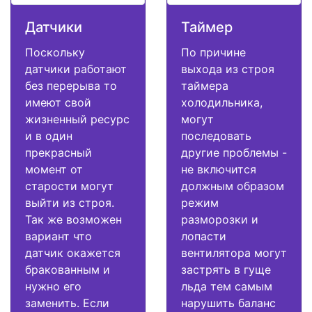
Датчики
Таймер
Поскольку
По причине
датчики работают
выхода из строя
без перерыва то
таймера
имеют свой
холодильника,
жизненный ресурс
могут
и в один
последовать
прекрасный
другие проблемы -
момент от
не включится
старости могут
должным образом
выйти из строя.
режим
Так же возможен
разморозки и
вариант что
лопасти
датчик окажется
вентилятора могут
бракованным и
застрять в гуще
нужно его
льда тем самым
заменить. Если
нарушить баланс