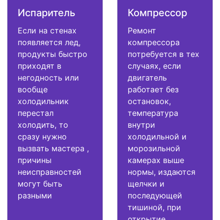
Испаритель
Компрессор
Если на стенах
Ремонт
появляется лед,
компрессора
продукты быстро
потребуется в тех
приходят в
случаях, если
негодность или
двигатель
вообще
работает без
холодильник
остановок,
перестал
температура
холодить, то
внутри
сразу нужно
холодильной и
вызвать мастера ,
морозильной
причины
камерах выше
неисправностей
нормы, издаются
могут быть
щелчки и
разными
последующей
тишиной, при
открытие