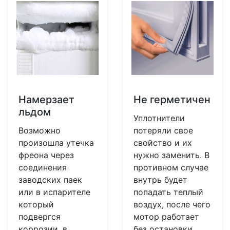
Намерзает
Не герметичен
льдом
Уплотнители
Возможно
потеряли свое
произошла утечка
свойство и их
фреона через
нужно заменить. В
соединения
противном случае
заводских паек
внутрь будет
или в испарителе
попадать теплый
который
воздух, после чего
подвергся
мотор работает
коррозии, в
без остановки.