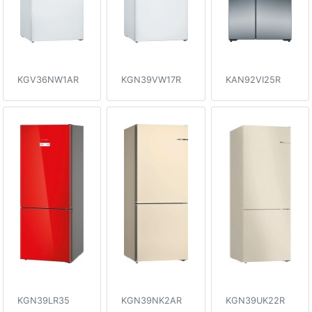
KGV36NW1AR
KGN39VW17R
KAN92VI25R
KGN39LR35
KGN39NK2AR
KGN39UK22R