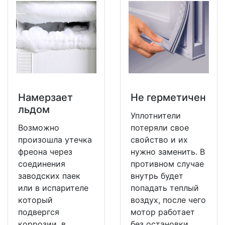
Намерзает
Не герметичен
льдом
Уплотнители
Возможно
потеряли свое
произошла утечка
свойство и их
фреона через
нужно заменить. В
соединения
противном случае
заводских паек
внутрь будет
или в испарителе
попадать теплый
который
воздух, после чего
подвергся
мотор работает
коррозии, в
без остановки.