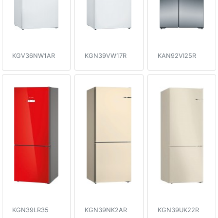
KGV36NW1AR
KGN39VW17R
KAN92VI25R
KGN39LR35
KGN39NK2AR
KGN39UK22R