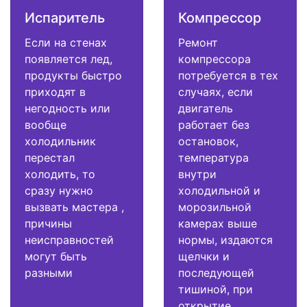
Испаритель
Компрессор
Если на стенах
Ремонт
появляется лед,
компрессора
продукты быстро
потребуется в тех
приходят в
случаях, если
негодность или
двигатель
вообще
работает без
холодильник
остановок,
перестал
температура
холодить, то
внутри
сразу нужно
холодильной и
вызвать мастера ,
морозильной
причины
камерах выше
неисправностей
нормы, издаются
могут быть
щелчки и
разными
последующей
тишиной, при
открытие