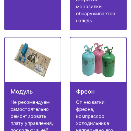
морозилки
обнаруживается
наледь.
Модуль
Фреон
Не рекомендуем
От нехватки
самостоятельно
фреона,
ремонтировать
компрессор
плату управления,
холодильника
поскольку в ней
непрерывно его