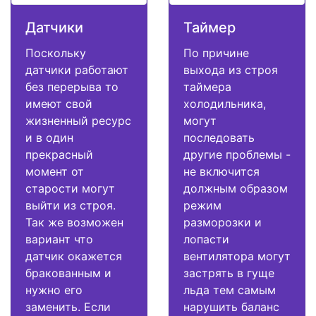
Датчики
Таймер
Поскольку
По причине
датчики работают
выхода из строя
без перерыва то
таймера
имеют свой
холодильника,
жизненный ресурс
могут
и в один
последовать
прекрасный
другие проблемы -
момент от
не включится
старости могут
должным образом
выйти из строя.
режим
Так же возможен
разморозки и
вариант что
лопасти
датчик окажется
вентилятора могут
бракованным и
застрять в гуще
нужно его
льда тем самым
заменить. Если
нарушить баланс