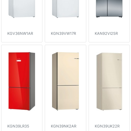
KGV36NW1AR
KGN39VW17R
KAN92VI25R
KGN39LR35
KGN39NK2AR
KGN39UK22R