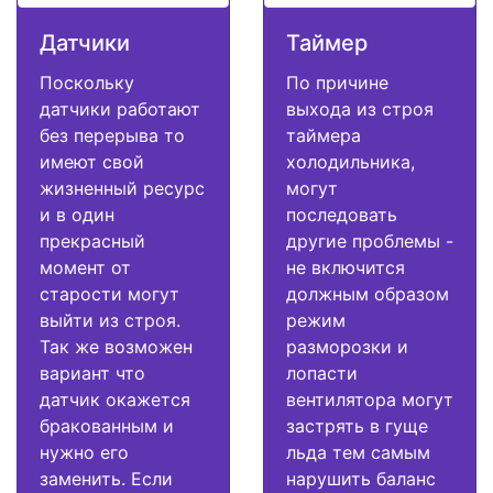
Датчики
Таймер
Поскольку
По причине
датчики работают
выхода из строя
без перерыва то
таймера
имеют свой
холодильника,
жизненный ресурс
могут
и в один
последовать
прекрасный
другие проблемы -
момент от
не включится
старости могут
должным образом
выйти из строя.
режим
Так же возможен
разморозки и
вариант что
лопасти
датчик окажется
вентилятора могут
бракованным и
застрять в гуще
нужно его
льда тем самым
заменить. Если
нарушить баланс