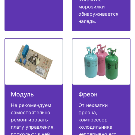
морозилки
обнаруживается
наледь.
Модуль
Фреон
Не рекомендуем
От нехватки
самостоятельно
фреона,
ремонтировать
компрессор
плату управления,
холодильника
поскольку в ней
непрерывно его