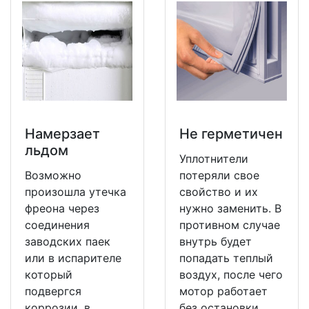
Намерзает
Не герметичен
льдом
Уплотнители
Возможно
потеряли свое
произошла утечка
свойство и их
фреона через
нужно заменить. В
соединения
противном случае
заводских паек
внутрь будет
или в испарителе
попадать теплый
который
воздух, после чего
подвергся
мотор работает
коррозии, в
без остановки.