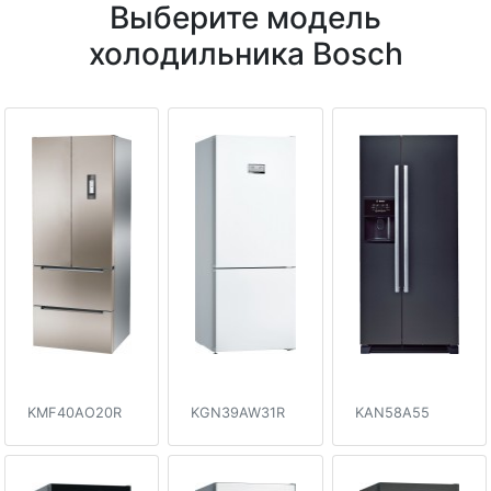
Выберите модель
холодильника Bosch
KMF40AO20R
KGN39AW31R
KAN58A55