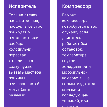
Испаритель
Компрессор
Если на стенах
Ремонт
появляется лед,
компрессора
продукты быстро
потребуется в тех
приходят в
случаях, если
негодность или
двигатель
вообще
работает без
холодильник
остановок,
перестал
температура
холодить, то
внутри
сразу нужно
холодильной и
вызвать мастера ,
морозильной
причины
камерах выше
неисправностей
нормы, издаются
могут быть
щелчки и
разными
последующей
тишиной, при
открытие