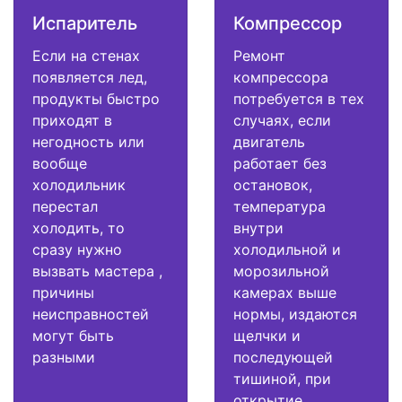
Испаритель
Компрессор
Если на стенах
Ремонт
появляется лед,
компрессора
продукты быстро
потребуется в тех
приходят в
случаях, если
негодность или
двигатель
вообще
работает без
холодильник
остановок,
перестал
температура
холодить, то
внутри
сразу нужно
холодильной и
вызвать мастера ,
морозильной
причины
камерах выше
неисправностей
нормы, издаются
могут быть
щелчки и
разными
последующей
тишиной, при
открытие