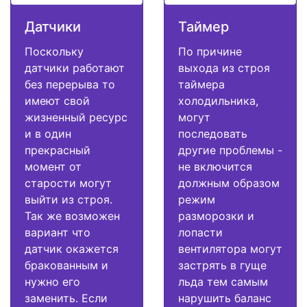
Датчики
Таймер
Поскольку
По причине
датчики работают
выхода из строя
без перерыва то
таймера
имеют свой
холодильника,
жизненный ресурс
могут
и в один
последовать
прекрасный
другие проблемы -
момент от
не включится
старости могут
должным образом
выйти из строя.
режим
Так же возможен
разморозки и
вариант что
лопасти
датчик окажется
вентилятора могут
бракованным и
застрять в гуще
нужно его
льда тем самым
заменить. Если
нарушить баланс