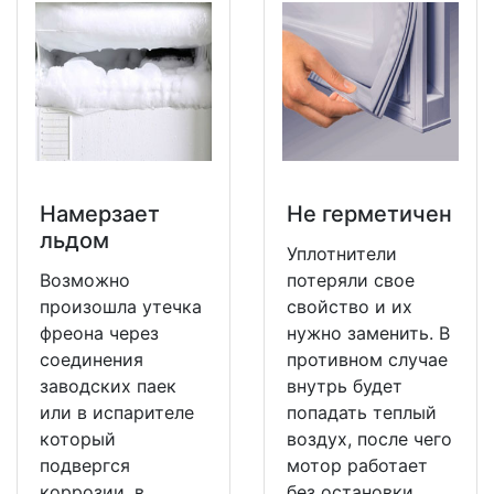
Намерзает
Не герметичен
льдом
Уплотнители
Возможно
потеряли свое
произошла утечка
свойство и их
фреона через
нужно заменить. В
соединения
противном случае
заводских паек
внутрь будет
или в испарителе
попадать теплый
который
воздух, после чего
подвергся
мотор работает
коррозии, в
без остановки.