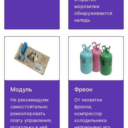
морозилки
обнаруживается
наледь.
Модуль
Фреон
Не рекомендуем
От нехватки
самостоятельно
фреона,
ремонтировать
компрессор
плату управления,
холодильника
поскольку в ней
непрерывно его