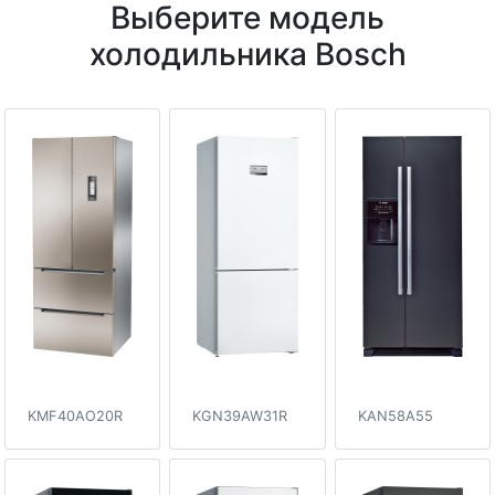
Выберите модель
холодильника Bosch
KMF40AO20R
KGN39AW31R
KAN58A55