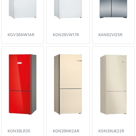
KGV36NW1AR
KGN39VW17R
KAN92VI25R
KGN39LR35
KGN39NK2AR
KGN39UK22R