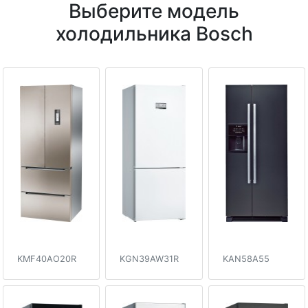
Выберите модель
холодильника Bosch
KMF40AO20R
KGN39AW31R
KAN58A55