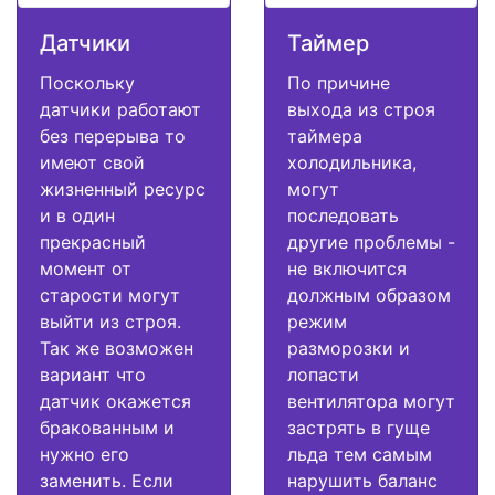
Датчики
Таймер
Поскольку
По причине
датчики работают
выхода из строя
без перерыва то
таймера
имеют свой
холодильника,
жизненный ресурс
могут
и в один
последовать
прекрасный
другие проблемы -
момент от
не включится
старости могут
должным образом
выйти из строя.
режим
Так же возможен
разморозки и
вариант что
лопасти
датчик окажется
вентилятора могут
бракованным и
застрять в гуще
нужно его
льда тем самым
заменить. Если
нарушить баланс