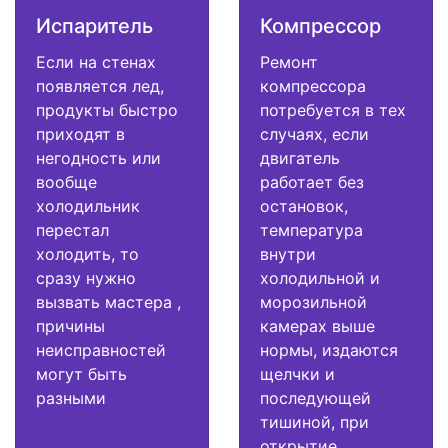
Испаритель
Компрессор
Если на стенах
Ремонт
появляется лед,
компрессора
продукты быстро
потребуется в тех
приходят в
случаях, если
негодность или
двигатель
вообще
работает без
холодильник
остановок,
перестал
температура
холодить, то
внутри
сразу нужно
холодильной и
вызвать мастера ,
морозильной
причины
камерах выше
неисправностей
нормы, издаются
могут быть
щелчки и
разными
последующей
тишиной, при
открытие