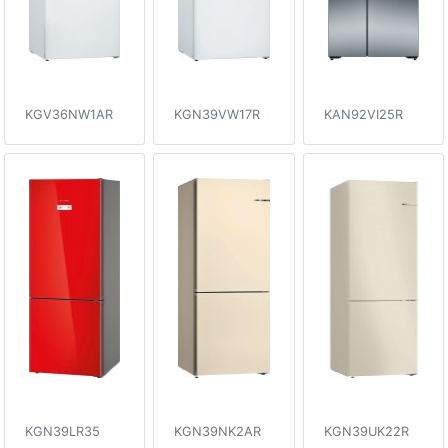
KGV36NW1AR
KGN39VW17R
KAN92VI25R
KGN39LR35
KGN39NK2AR
KGN39UK22R