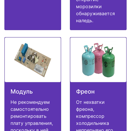
морозилки
обнаруживается
наледь.
Модуль
Фреон
Не рекомендуем
От нехватки
самостоятельно
фреона,
ремонтировать
компрессор
плату управления,
холодильника
поскольку в ней
непрерывно его