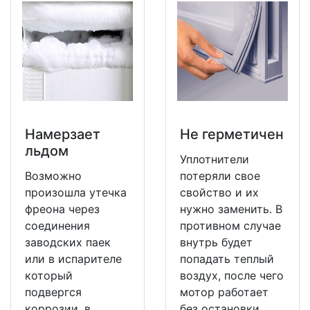
Намерзает
Не герметичен
льдом
Уплотнители
Возможно
потеряли свое
произошла утечка
свойство и их
фреона через
нужно заменить. В
соединения
противном случае
заводских паек
внутрь будет
или в испарителе
попадать теплый
который
воздух, после чего
подвергся
мотор работает
коррозии, в
без остановки.