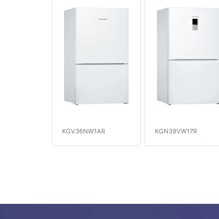
KGV36NW1AR
KGN39VW17R