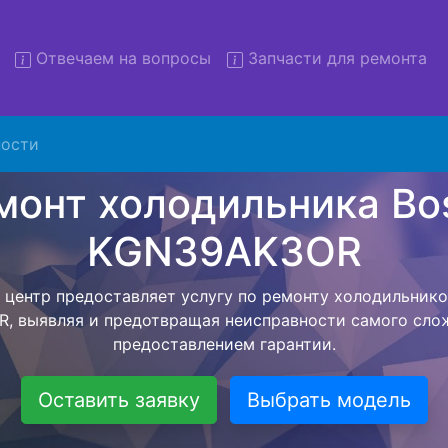
Отвечаем на вопросы
Запчасти для ремонта
Ремонт холодильников Bosc
KGN39AK3OR с вывозом
ости
льников с вывозом - чтобы клиент не тратил свое вре
курьерской службы, наш мастер сам заберет холодильн
3OR и отвезет в сервисный центр. Ремонт холодильни
R осуществляется внутри сервисного центра, тем са
идать мастера как закончит с ремонтом. Перед тем ка
ается, согласовывается конечная стоимость работ и в
 Перечень бесплатных услуг от компании - Доставка хо
выезд специалиста, консультирование и диагностика.
Оставить заявку
Выбрать модель