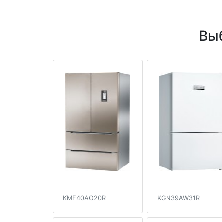
Вы
KMF40AO20R
KGN39AW31R