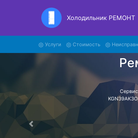
Холодильник РЕМОНТ
(current)
Услуги
Стоимость
Неисправн
Ремонт холоди
поиски 
KGN39AK
KGN39AK3O
предстоит ож
техника сд
фиксируется.
Предыдущая