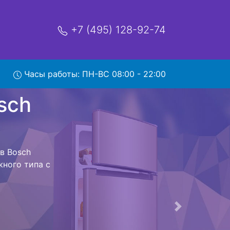
+7 (495) 128-92-74
h
Часы работы: ПН-ВС 08:00 - 22:00
мя и деньги на
ик Bosch
ка Bosch
мым Вам не
к холодильная
 дальнейшем
лодильников ,
Следующая