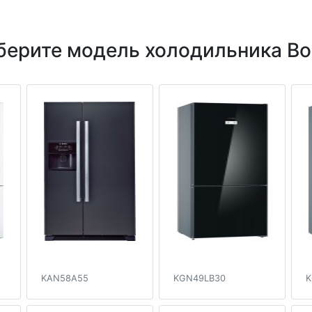
берите модель холодильника Bo
KAN58A55
KGN49LB30
K