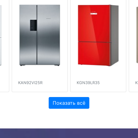
KAN92VI25R
KGN39LR35
K
Показать всё