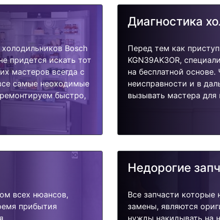
Диагностика х
 холодильников Bosch
Перед тем как приступ
е придется искать тот
KGN39AK3OR, специали
их мастеров всегда с
на бесплатной основе.
 все самые неоходимые
неисправности и в дал
тремонтируем быстро,
вызывать мастера для 
Недорогие зап
ом всех нюансов,
Все запчасти которые 
время прибытия
замены, являются ориг
я.
нужды накидывать на н