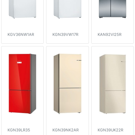
KGV36NW1AR
KGN39VW17R
KAN92VI25R
KGN39LR35
KGN39NK2AR
KGN39UK22R