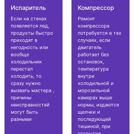
Испаритель
Компрессор
Если на стенах
Ремонт
появляется лед,
компрессора
продукты быстро
потребуется в тех
приходят в
случаях, если
негодность или
двигатель
вообще
работает без
холодильник
остановок,
перестал
температура
холодить, то
внутри
сразу нужно
холодильной и
вызвать мастера ,
морозильной
причины
камерах выше
неисправностей
нормы, издаются
могут быть
щелчки и
разными
последующей
тишиной, при
открытие