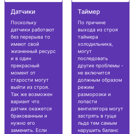
Датчики
Таймер
Поскольку
По причине
датчики работают
выхода из строя
без перерыва то
таймера
имеют свой
холодильника,
жизненный ресурс
могут
и в один
последовать
прекрасный
другие проблемы -
момент от
не включится
старости могут
должным образом
выйти из строя.
режим
Так же возможен
разморозки и
вариант что
лопасти
датчик окажется
вентилятора могут
бракованным и
застрять в гуще
нужно его
льда тем самым
заменить. Если
нарушить баланс