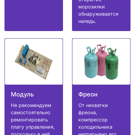
морозилки
обнаруживается
наледь.
Модуль
Фреон
Не рекомендуем
От нехватки
самостоятельно
фреона,
ремонтировать
компрессор
плату управления,
холодильника
поскольку в ней
непрерывно его