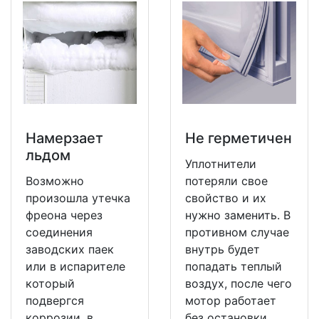
Намерзает
Не герметичен
льдом
Уплотнители
Возможно
потеряли свое
произошла утечка
свойство и их
фреона через
нужно заменить. В
соединения
противном случае
заводских паек
внутрь будет
или в испарителе
попадать теплый
который
воздух, после чего
подвергся
мотор работает
коррозии, в
без остановки.