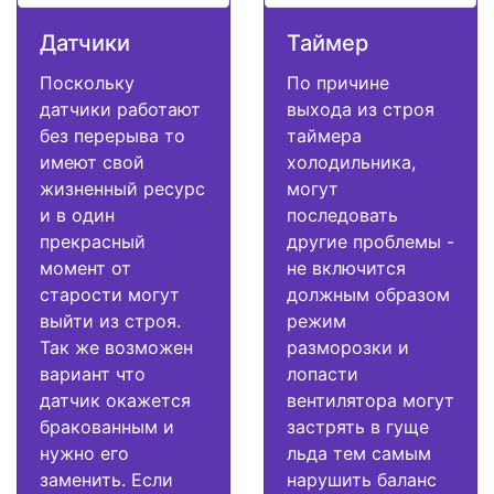
Датчики
Таймер
Поскольку
По причине
датчики работают
выхода из строя
без перерыва то
таймера
имеют свой
холодильника,
жизненный ресурс
могут
и в один
последовать
прекрасный
другие проблемы -
момент от
не включится
старости могут
должным образом
выйти из строя.
режим
Так же возможен
разморозки и
вариант что
лопасти
датчик окажется
вентилятора могут
бракованным и
застрять в гуще
нужно его
льда тем самым
заменить. Если
нарушить баланс