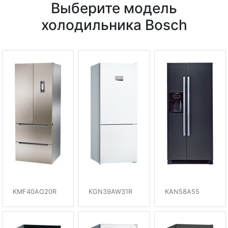
Выберите модель
холодильника Bosch
KMF40AO20R
KGN39AW31R
KAN58A55