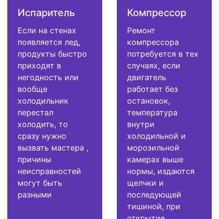
Испаритель
Компрессор
Если на стенах
Ремонт
появляется лед,
компрессора
продукты быстро
потребуется в тех
приходят в
случаях, если
негодность или
двигатель
вообще
работает без
холодильник
остановок,
перестал
температура
холодить, то
внутри
сразу нужно
холодильной и
вызвать мастера ,
морозильной
причины
камерах выше
неисправностей
нормы, издаются
могут быть
щелчки и
разными
последующей
тишиной, при
открытие