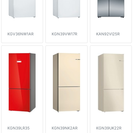
KGV36NW1AR
KGN39VW17R
KAN92VI25R
KGN39LR35
KGN39NK2AR
KGN39UK22R