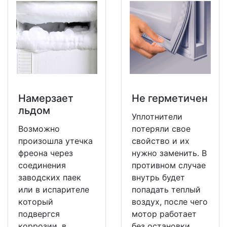
Намерзает
Не герметичен
льдом
Уплотнители
Возможно
потеряли свое
произошла утечка
свойство и их
фреона через
нужно заменить. В
соединения
противном случае
заводских паек
внутрь будет
или в испарителе
попадать теплый
который
воздух, после чего
подвергся
мотор работает
коррозии, в
без остановки.