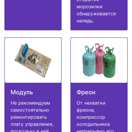
морозилки
обнаруживается
наледь.
Модуль
Фреон
Не рекомендуем
От нехватки
самостоятельно
фреона,
ремонтировать
компрессор
плату управления,
холодильника
поскольку в ней
непрерывно его