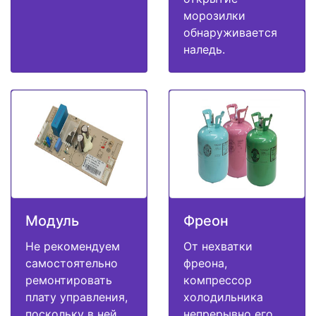
морозилки
обнаруживается
наледь.
Модуль
Фреон
Не рекомендуем
От нехватки
самостоятельно
фреона,
ремонтировать
компрессор
плату управления,
холодильника
поскольку в ней
непрерывно его