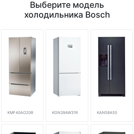
Выберите модель
холодильника Bosch
KMF40AO20R
KGN39AW31R
KAN58A55