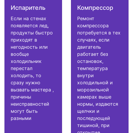
Испаритель
Компрессор
Если на стенах
Ремонт
появляется лед,
компрессора
продукты быстро
потребуется в тех
приходят в
случаях, если
негодность или
двигатель
вообще
работает без
холодильник
остановок,
перестал
температура
холодить, то
внутри
сразу нужно
холодильной и
вызвать мастера ,
морозильной
причины
камерах выше
неисправностей
нормы, издаются
могут быть
щелчки и
разными
последующей
тишиной, при
открытие