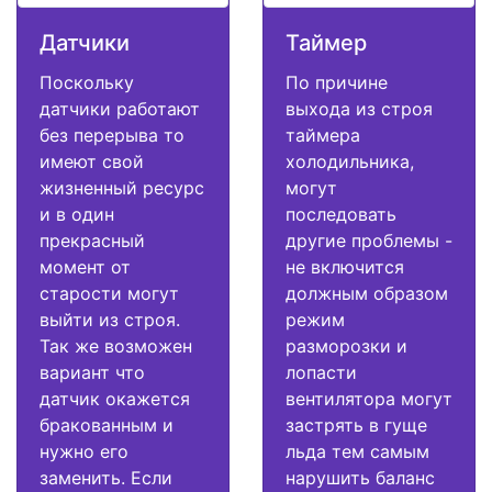
Датчики
Таймер
Поскольку
По причине
датчики работают
выхода из строя
без перерыва то
таймера
имеют свой
холодильника,
жизненный ресурс
могут
и в один
последовать
прекрасный
другие проблемы -
момент от
не включится
старости могут
должным образом
выйти из строя.
режим
Так же возможен
разморозки и
вариант что
лопасти
датчик окажется
вентилятора могут
бракованным и
застрять в гуще
нужно его
льда тем самым
заменить. Если
нарушить баланс