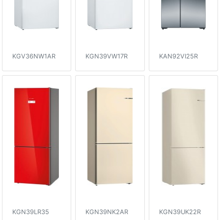
KGV36NW1AR
KGN39VW17R
KAN92VI25R
KGN39LR35
KGN39NK2AR
KGN39UK22R