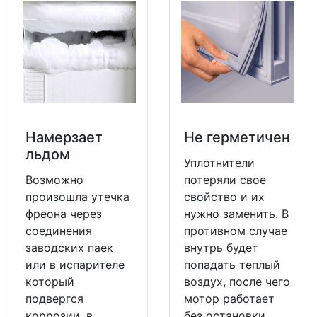
Намерзает
Не герметичен
льдом
Уплотнители
Возможно
потеряли свое
произошла утечка
свойство и их
фреона через
нужно заменить. В
соединения
противном случае
заводских паек
внутрь будет
или в испарителе
попадать теплый
который
воздух, после чего
подвергся
мотор работает
коррозии, в
без остановки.