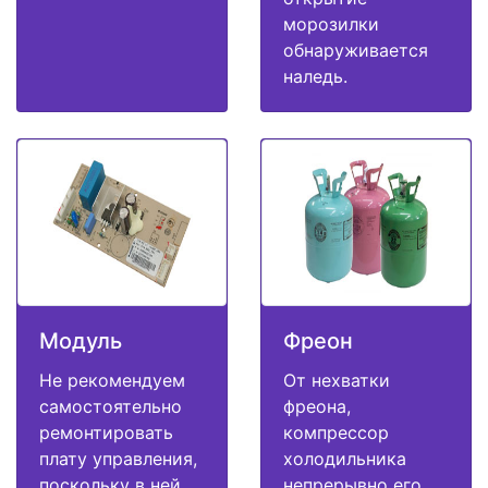
морозилки
обнаруживается
наледь.
Модуль
Фреон
Не рекомендуем
От нехватки
самостоятельно
фреона,
ремонтировать
компрессор
плату управления,
холодильника
поскольку в ней
непрерывно его