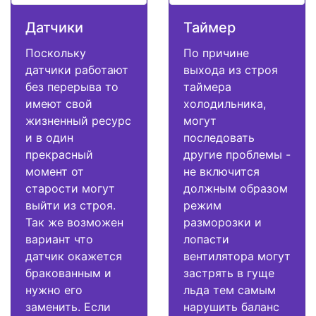
Датчики
Таймер
Поскольку
По причине
датчики работают
выхода из строя
без перерыва то
таймера
имеют свой
холодильника,
жизненный ресурс
могут
и в один
последовать
прекрасный
другие проблемы -
момент от
не включится
старости могут
должным образом
выйти из строя.
режим
Так же возможен
разморозки и
вариант что
лопасти
датчик окажется
вентилятора могут
бракованным и
застрять в гуще
нужно его
льда тем самым
заменить. Если
нарушить баланс