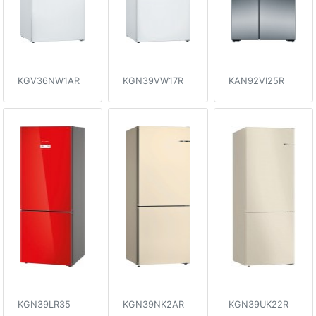
KGV36NW1AR
KGN39VW17R
KAN92VI25R
KGN39LR35
KGN39NK2AR
KGN39UK22R