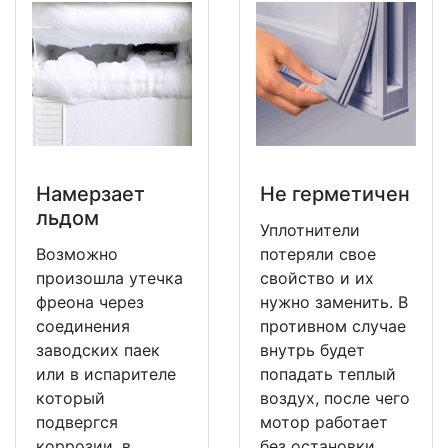
Намерзает
Не герметичен
льдом
Уплотнители
Возможно
потеряли свое
произошла утечка
свойство и их
фреона через
нужно заменить. В
соединения
противном случае
заводских паек
внутрь будет
или в испарителе
попадать теплый
который
воздух, после чего
подвергся
мотор работает
коррозии, в
без остановки.