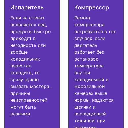
Испаритель
Компрессор
Если на стенах
Ремонт
появляется лед,
компрессора
продукты быстро
потребуется в тех
приходят в
случаях, если
негодность или
двигатель
вообще
работает без
холодильник
остановок,
перестал
температура
холодить, то
внутри
сразу нужно
холодильной и
вызвать мастера ,
морозильной
причины
камерах выше
неисправностей
нормы, издаются
могут быть
щелчки и
разными
последующей
тишиной, при
открытие