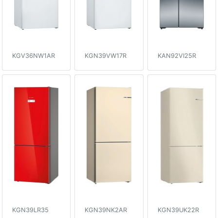
KGV36NW1AR
KGN39VW17R
KAN92VI25R
KGN39LR35
KGN39NK2AR
KGN39UK22R