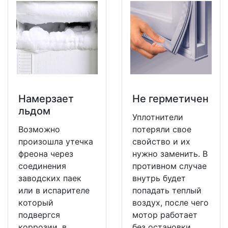
Намерзает
Не герметичен
льдом
Уплотнители
Возможно
потеряли свое
произошла утечка
свойство и их
фреона через
нужно заменить. В
соединения
противном случае
заводских паек
внутрь будет
или в испарителе
попадать теплый
который
воздух, после чего
подвергся
мотор работает
коррозии, в
без остановки.