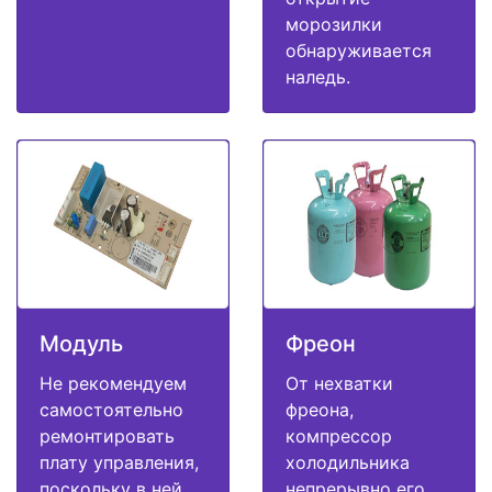
морозилки
обнаруживается
наледь.
Модуль
Фреон
Не рекомендуем
От нехватки
самостоятельно
фреона,
ремонтировать
компрессор
плату управления,
холодильника
поскольку в ней
непрерывно его