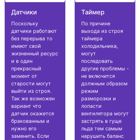
Датчики
Таймер
Поскольку
По причине
датчики работают
выхода из строя
без перерыва то
таймера
имеют свой
холодильника,
жизненный ресурс
могут
и в один
последовать
прекрасный
другие проблемы -
момент от
не включится
старости могут
должным образом
выйти из строя.
режим
Так же возможен
разморозки и
вариант что
лопасти
датчик окажется
вентилятора могут
бракованным и
застрять в гуще
нужно его
льда тем самым
заменить. Если
нарушить баланс