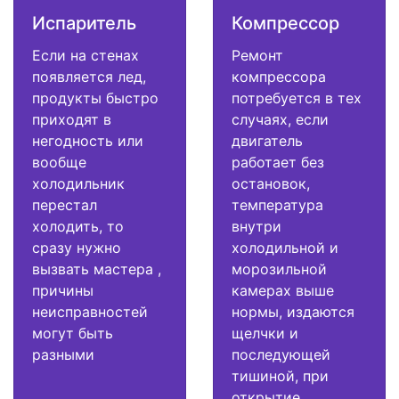
Испаритель
Компрессор
Если на стенах
Ремонт
появляется лед,
компрессора
продукты быстро
потребуется в тех
приходят в
случаях, если
негодность или
двигатель
вообще
работает без
холодильник
остановок,
перестал
температура
холодить, то
внутри
сразу нужно
холодильной и
вызвать мастера ,
морозильной
причины
камерах выше
неисправностей
нормы, издаются
могут быть
щелчки и
разными
последующей
тишиной, при
открытие