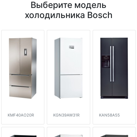
Выберите модель
холодильника Bosch
KMF40AO20R
KGN39AW31R
KAN58A55