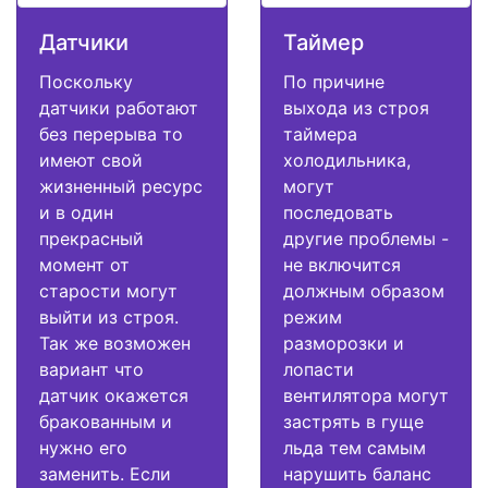
Датчики
Таймер
Поскольку
По причине
датчики работают
выхода из строя
без перерыва то
таймера
имеют свой
холодильника,
жизненный ресурс
могут
и в один
последовать
прекрасный
другие проблемы -
момент от
не включится
старости могут
должным образом
выйти из строя.
режим
Так же возможен
разморозки и
вариант что
лопасти
датчик окажется
вентилятора могут
бракованным и
застрять в гуще
нужно его
льда тем самым
заменить. Если
нарушить баланс