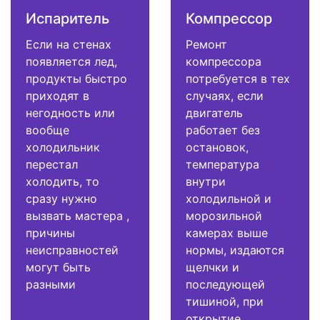
Испаритель
Компрессор
Если на стенах
Ремонт
появляется лед,
компрессора
продукты быстро
потребуется в тех
приходят в
случаях, если
негодность или
двигатель
вообще
работает без
холодильник
остановок,
перестал
температура
холодить, то
внутри
сразу нужно
холодильной и
вызвать мастера ,
морозильной
причины
камерах выше
неисправностей
нормы, издаются
могут быть
щелчки и
разными
последующей
тишиной, при
открытие