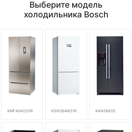
Выберите модель
холодильника Bosch
KMF40AO20R
KGN39AW31R
KAN58A55