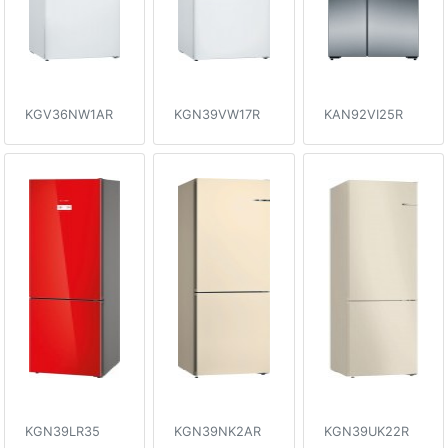
KGV36NW1AR
KGN39VW17R
KAN92VI25R
KGN39LR35
KGN39NK2AR
KGN39UK22R