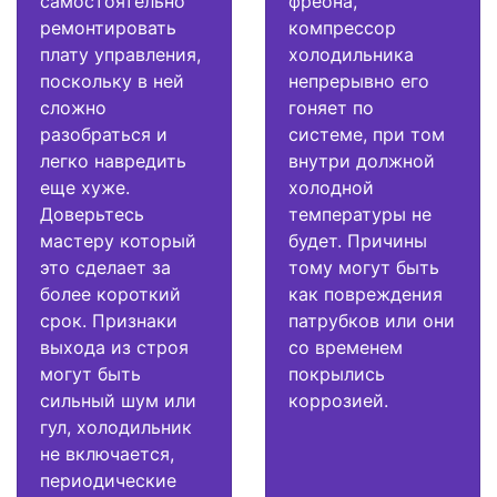
самостоятельно
фреона,
ремонтировать
компрессор
плату управления,
холодильника
поскольку в ней
непрерывно его
сложно
гоняет по
разобраться и
системе, при том
легко навредить
внутри должной
еще хуже.
холодной
Доверьтесь
температуры не
мастеру который
будет. Причины
это сделает за
тому могут быть
более короткий
как повреждения
срок. Признаки
патрубков или они
выхода из строя
со временем
могут быть
покрылись
сильный шум или
коррозией.
гул, холодильник
не включается,
периодические