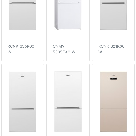
RCNK-335K00-
CNMV-
RCNK-321K00-
W
5335EA0-W
W