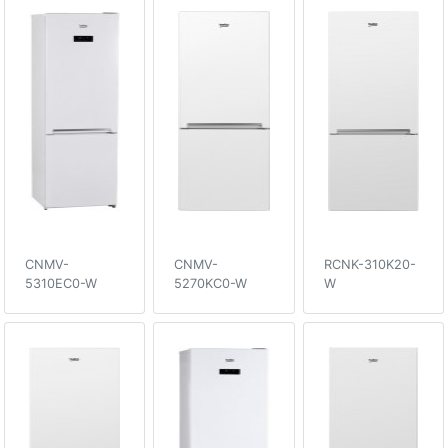
CNMV-
CNMV-
RCNK-310K20-
5310EC0-W
5270KC0-W
W