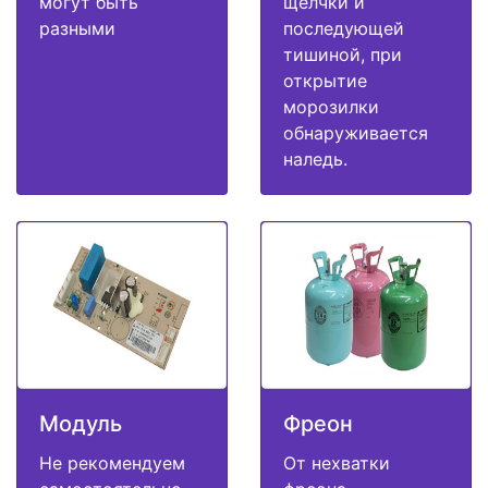
могут быть
щелчки и
разными
последующей
тишиной, при
открытие
морозилки
обнаруживается
наледь.
Модуль
Фреон
Не рекомендуем
От нехватки