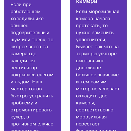
камера
Если при
работающем
Если морозильная
холодильнике
камера начала
слышен
протекать, то
подозрительный
нужно заменить
шум или треск, то
уплотнители,
скорее всего та
Бывает так что на
камера где
терморегуляторе
находится
выставляют
вентилятор
довольное
покрылась снегом
большое значение
и льдом. Наш
и тем самым
мастер готов
мотор не успевает
быстро устранить
охладить две
проблему и
камеры,
отремонтировать
соответственно
кулер, в
морозильная
противном случае
перестает
предоставит
функционировать.