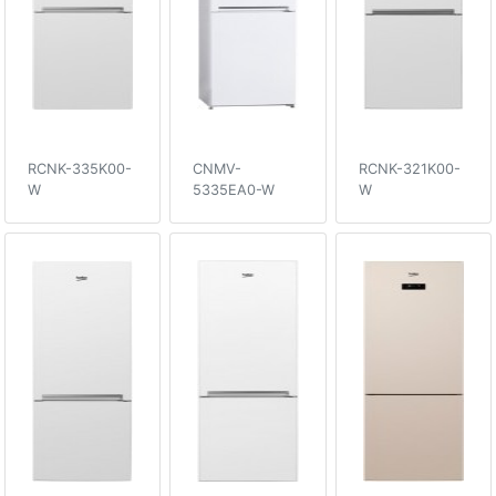
RCNK-335K00-
CNMV-
RCNK-321K00-
W
5335EA0-W
W