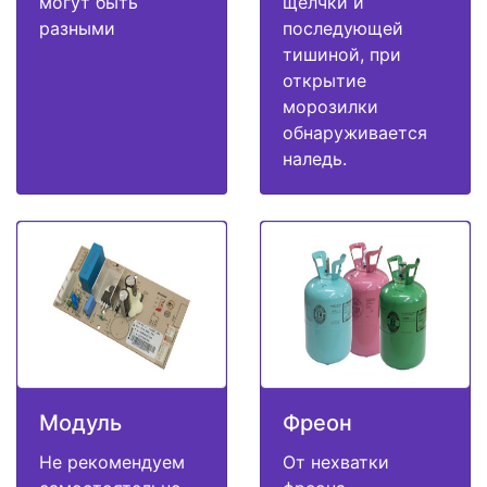
могут быть
щелчки и
разными
последующей
тишиной, при
открытие
морозилки
обнаруживается
наледь.
Модуль
Фреон
Не рекомендуем
От нехватки