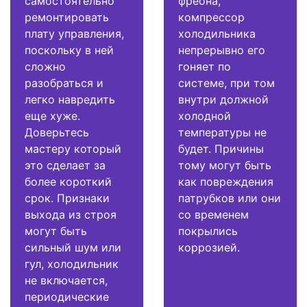
самостоятельно
фреона,
ремонтировать
компрессор
плату управления,
холодильника
поскольку в ней
непрерывно его
сложно
гоняет по
разобраться и
системе, при том
легко навредить
внутри должной
еще хуже.
холодной
Доверьтесь
температуры не
мастеру который
будет. Причины
это сделает за
тому могут быть
более короткий
как повреждения
срок. Признаки
патрубков или они
выхода из строя
со временем
могут быть
покрылись
сильный шум или
коррозией.
гул, холодильник
не включается,
периодические