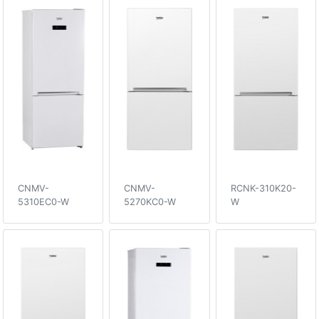
CNMV-
CNMV-
RCNK-310K20-
5310EC0-W
5270KC0-W
W