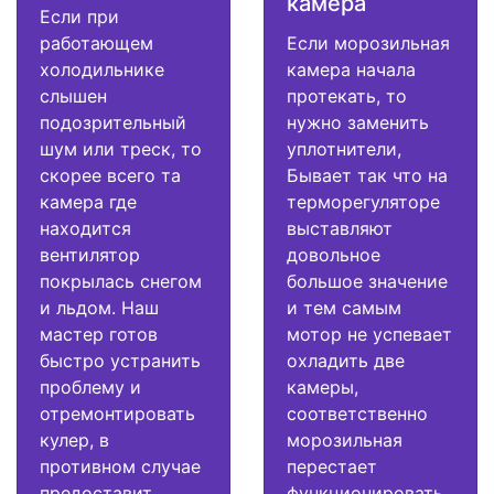
камера
Если при
работающем
Если морозильная
холодильнике
камера начала
слышен
протекать, то
подозрительный
нужно заменить
шум или треск, то
уплотнители,
скорее всего та
Бывает так что на
камера где
терморегуляторе
находится
выставляют
вентилятор
довольное
покрылась снегом
большое значение
и льдом. Наш
и тем самым
мастер готов
мотор не успевает
быстро устранить
охладить две
проблему и
камеры,
отремонтировать
соответственно
кулер, в
морозильная
противном случае
перестает
предоставит
функционировать.