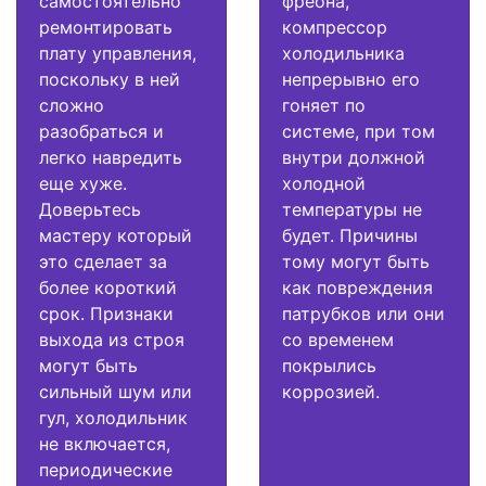
самостоятельно
фреона,
ремонтировать
компрессор
плату управления,
холодильника
поскольку в ней
непрерывно его
сложно
гоняет по
разобраться и
системе, при том
легко навредить
внутри должной
еще хуже.
холодной
Доверьтесь
температуры не
мастеру который
будет. Причины
это сделает за
тому могут быть
более короткий
как повреждения
срок. Признаки
патрубков или они
выхода из строя
со временем
могут быть
покрылись
сильный шум или
коррозией.
гул, холодильник
не включается,
периодические