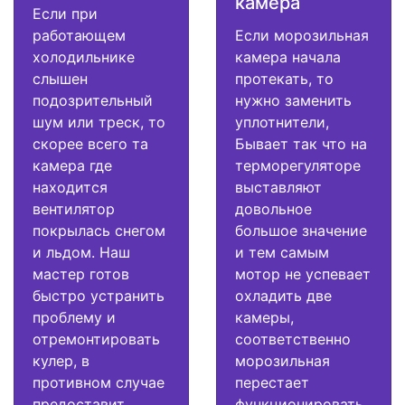
камера
Если при
работающем
Если морозильная
холодильнике
камера начала
слышен
протекать, то
подозрительный
нужно заменить
шум или треск, то
уплотнители,
скорее всего та
Бывает так что на
камера где
терморегуляторе
находится
выставляют
вентилятор
довольное
покрылась снегом
большое значение
и льдом. Наш
и тем самым
мастер готов
мотор не успевает
быстро устранить
охладить две
проблему и
камеры,
отремонтировать
соответственно
кулер, в
морозильная
противном случае
перестает
предоставит
функционировать.