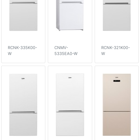
RCNK-335K00-
CNMV-
RCNK-321K00-
W
5335EA0-W
W