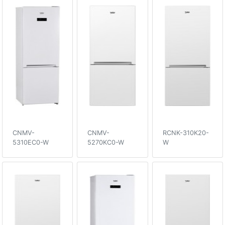
CNMV-
CNMV-
RCNK-310K20-
5310EC0-W
5270KC0-W
W