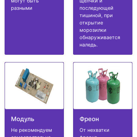
могут быть
щелчки и
разными
последующей
тишиной, при
открытие
морозилки
обнаруживается
наледь.
Модуль
Фреон
Не рекомендуем
От нехватки